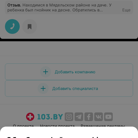
Отзыв
.
Находимся в Мядельском районе на даче. У
ребенка был гнойник на десне. Обратились в
Еще
Мядельскую ЦРБ. Приняли без проблем и вопросов.
Стоматолог быстро обработала десну, дала
рекомендации. Спасибо за оперативность и
вежливость!
Добавить компанию
Добавить специалиста
О проекте
Новости проекта
Размещение рекламы
Медицинский маркетинг
Публичный договор