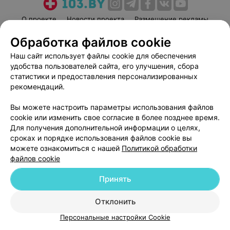
О проекте
Новости проекта
Размещение рекламы
Медицинский маркетинг
Публичный договор
Обработка файлов cookie
Пользовательское соглашение
Способы оплаты
Наш сайт использует файлы cookie для обеспечения
Вакансии
Партнеры
удобства пользователей сайта, его улучшения, сбора
статистики и предоставления персонализированных
Написать руководителю 103.by
рекомендаций.
Написать в поддержку
Персональные настройки cookie
Вы можете настроить параметры использования файлов
cookie или изменить свое согласие в более позднее время.
Обработка персональных данных
Для получения дополнительной информации о целях,
сроках и порядке использования файлов cookie вы
можете ознакомиться с нашей
Политикой обработки
файлов cookie
Принять
© 2026 ООО «Артокс Лаб», УНП 191700409
| 220012, Республика Беларусь,
Отклонить
г. Минск, улица Толбухина, 2, пом. 16 | help@103.by
Персональные настройки Cookie
Служба поддержки
+375 291212755