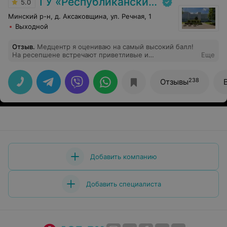
ГУ «Республиканский научно-практический центр медицинской экспертизы и реабилитаци»
5.0
Минский р-н, д. Аксаковщина, ул. Речная, 1
Выходной
Отзыв
.
Медцентр я оцениваю на самый высокий балл!
На ресепшене встречают приветливые и
Еще
доброжелательные девушки, которые всегда помогут
и ответят на все мои вопросы. Специалисты работают
самого высокого класса: квалифицированные,
238
Отзывы
грамотные, с большим опытом работы. Спасибо!
Добавить компанию
Добавить специалиста