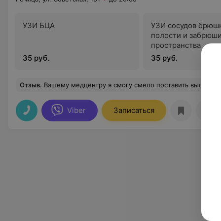
УЗИ БЦА
УЗИ сосудов брюш
полости и забрюш
пространства
35 руб.
35 руб.
Отзыв
.
Вашему медцентру я смогу смело поставить высший балл. На ресепшене встречают милые и приветливые девушки, все очень удобно. Мне нужно было пройти УЗИ очень рада 
Viber
Записаться
Отз