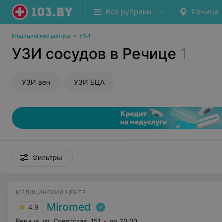
Все рубрики
Речица
Медицинские центры
•
УЗИ
УЗИ сосудов в Речице
1
УЗИ вен
УЗИ БЦА
Фильтры
МЕДИЦИНСКИЙ ЦЕНТР
Miromed
4.9
Речица, ул. Советская, 151
до 20:00