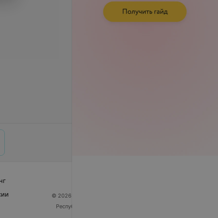
нг
сии
© 2026 ООО «Артокс Лаб», УНП 191700409
| 220012,
Республика Беларусь, г. Минск, улица Толбухина, 2,
пом. 16 | help@103.by