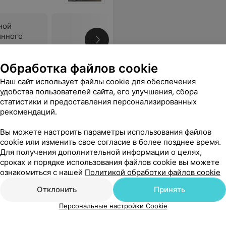
ной
инного
Все цены
Обработка файлов cookie
Наш сайт использует файлы cookie для обеспечения
что смогла у вас пройти его быстро и получить грамотную консультацию!
Еще
удобства пользователей сайта, его улучшения, сбора
статистики и предоставления персонализированных
рекомендаций.
33
ывы
Вы можете настроить параметры использования файлов
cookie или изменить свое согласие в более позднее время.
Для получения дополнительной информации о целях,
сроках и порядке использования файлов cookie вы можете
ознакомиться с нашей
Политикой обработки файлов cookie
Отклонить
Принять
Персональные настройки Cookie