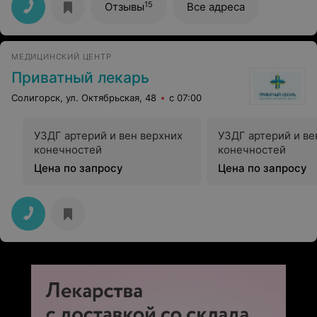
все, осталась под приятным впечателением после
15
Отзывы
Все адреса
посещения центра и УЗИ. Спасибо)
МЕДИЦИНСКИЙ ЦЕНТР
Приватный лекарь
Солигорск, ул. Октябрьская, 48
с 07:00
УЗДГ артерий и вен верхних
УЗДГ артерий и в
конечностей
конечностей
Цена по запросу
Цена по запросу