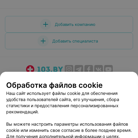
Добавить компанию
Добавить специалиста
О проекте
Новости проекта
Размещение рекламы
Обработка файлов cookie
Медицинский маркетинг
Публичный договор
Наш сайт использует файлы cookie для обеспечения
Пользовательское соглашение
Способы оплаты
удобства пользователей сайта, его улучшения, сбора
Вакансии
Партнеры
статистики и предоставления персонализированных
рекомендаций.
Написать руководителю 103.by
Написать в поддержку
Вы можете настроить параметры использования файлов
cookie или изменить свое согласие в более позднее время.
Персональные настройки cookie
Для получения дополнительной информации о целях,