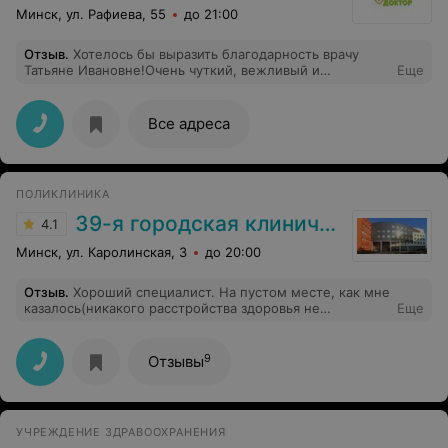
напомнила, что беременеть не планирую, она
Минск, ул. Рафиева, 55
до 21:00
посмеялась, что всё хочет меня наставить на путь
истинный. Вышла от врача со странным осадком. Вот я
Отзыв
.
Хотелось бы выразить благодарность врачу
не ожидала от частного медицинского центра лекций
Татьяне Ивановне!Очень чуткий, вежливый и
Еще
на эту тему… Думаю, что большинство женщин не
грамотный специалист, было очень комфортно на
ходит к районному гинекологу, дабы это не слышать, и
приёме (УЗИ), врач всё объяснила по ходу
очень расстраивает, что даже в частном можно
исследования. Огромное спасибо!
ощутить такое отношение. Хочу предостеречь
Все адреса
клиентов.
ПОЛИКЛИНИКА
39-я городская клиническая поликлиника
4.1
Минск, ул. Каролинская, 3
до 20:00
Отзыв
.
Хороший специалист. На пустом месте, как мне
казалось(никакого расстройства здоровья не
Еще
ощущаллсб, просто нужно было УЗИ сердца для
медосмотр), нашла такие проблемы в сердце, что я
сейчас сижу и пишу отзыв на больничной койке РНПЦ
9
Отзывы
КАРДИОЛОГИИ после сделанной операции. Большое
спасибо ДОКТОРУ, что очень внимательно отнеслась к
исследованию, а регулировать время посещения
пациентов-это не её дело, все претензии к
УЧРЕЖДЕНИЕ ЗДРАВООХРАНЕНИЯ
администрации 39ой п-ки.