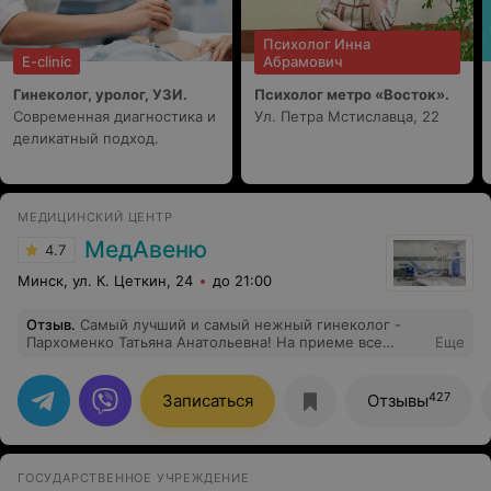
Психолог Инна
E-clinic
Абрамович
Гинеколог, уролог, УЗИ.
Психолог метро «Восток».
Современная диагностика и
Ул. Петра Мстиславца, 22
деликатный подход.
МЕДИЦИНСКИЙ ЦЕНТР
МедАвеню
4.7
Минск, ул. К. Цеткин, 24
до 21:00
Отзыв
.
Самый лучший и самый нежный гинеколог -
Пархоменко Татьяна Анатольевна! На приеме все
Еще
четко, понятным и доступным языком, осмотр нежный
и безболезненный, УЗИ скрупулёзно, внимательно и
без спешки! Рекомендую от души
427
Записаться
Отзывы
ГОСУДАРСТВЕННОЕ УЧРЕЖДЕНИЕ