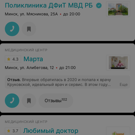
Поликлиника ДФиТ МВД РБ
Минск, ул. Мясникова, 25А
до 20:00
МЕДИЦИНСКИЙ ЦЕНТР
Марта
4.3
Минск, ул. Алибегова, 12
до 21:00
Отзыв
.
Впервые обратилась в 2020 и попала к врачу
Круковской, идеальный врач и сервис. В этом году
Еще
решила опять пойти именно сюда: просто сдаю все
анализы раз в год, осмотр и все узи. Попала к врачу
Ласута. Врач спросила сколько мне лет, замужем ли я,
102
Отзывы
планирую ли рожать. На мой ответ «нет», спросила:
почему. Я: не хочу. Она: Так захотите! У меня возникло
недоумение. Далее разговор был примерно в том же
русле, я как-будто была вынуждена защищать свой
МЕДИЦИНСКИЙ ЦЕНТР
выбор, на что мне врач ещё посоветовала обратиться к
психологу. В конце приёма она мне порекомендовала
Любимый доктор
3.7
сдать анализы, в том числе на гормоны, я ей ещё раз