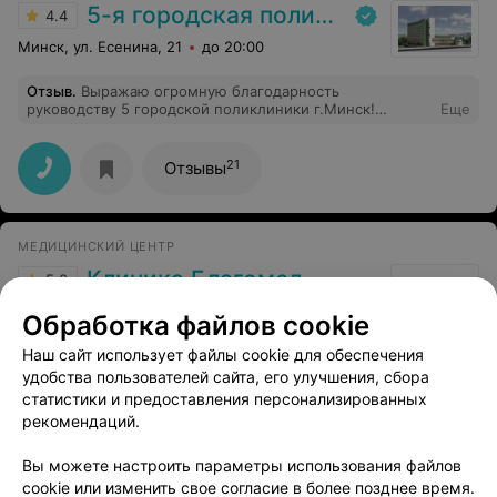
5-я городская поликлиника
4.4
Минск, ул. Есенина, 21
до 20:00
Отзыв
.
Выражаю огромную благодарность
руководству 5 городской поликлиники г.Минск!
Еще
Отличный подбор персонала! Выражаю огромную
благодарность Оксане Александровне, медсестре,
работает в первую смену в дневном стационаре,
21
Отзывы
восхищена её работой, запоминает всех пациентов,
очень терпелива к людям и внимательна, бабушки
уходят от её здоровыми, я видела как она становилась
на колени, возле кровати, для постановки капельницы,
МЕДИЦИНСКИЙ ЦЕНТР
делает свое дело с любовью к людям! Желаю ей
крепкого здоровья! Спасибо за работу!
Клиника Благомед
5.0
Минск, ул. Алибегова, 28
до 20:00
Обработка файлов cookie
Наш сайт использует файлы cookie для обеспечения
Отзыв
.
Очень классный врач, мой сын на перевязках
был более спокоен, чем с другими врачами. Найдет
Еще
удобства пользователей сайта, его улучшения, сбора
общий язык с маленькими пациентами.
статистики и предоставления персонализированных
рекомендаций.
Вы можете настроить параметры использования файлов
cookie или изменить свое согласие в более позднее время.