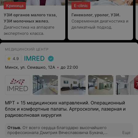
Криница
E-clinic
УЗИ органов малого таза,
Гинеколог, уролог, УЗИ.
УЗИ молочных желез.
Современная диагностика и
Диагностика на аппарате
деликатный подход.
экспертного класса.
МЕДИЦИНСКИЙ ЦЕНТР
IMRED
4.9
Минск, ул. Семашко, 12А
до 22:00
МРТ + 15 медицинских направлений. Операционный
блок и комфортные палаты. Артроскопии, лазерная и
радиоволновая хирургия
Отзыв
.
От всего сердца благодарю высочайшего
профессионала Дмитрия Вячеславовича Букача,
Еще
ортопеда-травмотолога Мед центра Имрэд. Прошла