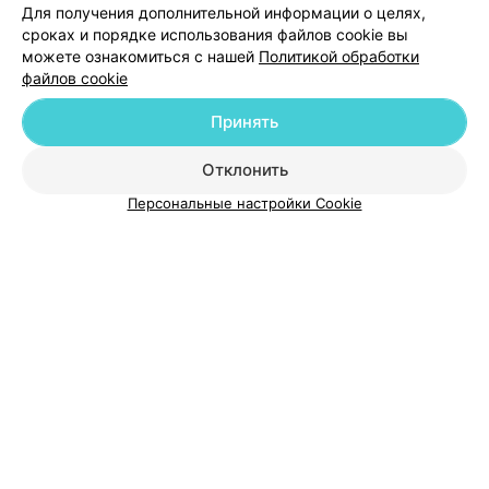
Для получения дополнительной информации о целях,
сроках и порядке использования файлов cookie вы
можете ознакомиться с нашей
Политикой обработки
файлов cookie
Добавить компанию
Принять
Добавить специалиста
Отклонить
Персональные настройки Cookie
О проекте
Новости проекта
Размещение рекламы
Медицинский маркетинг
Публичный договор
Пользовательское соглашение
Способы оплаты
Вакансии
Партнеры
Написать руководителю 103.by
Написать в поддержку
Персональные настройки cookie