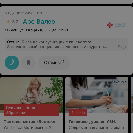
МЕДИЦИНСКИЙ ЦЕНТР
Арс Валео
3.7
Минск, ул. Герцена, 8
до 21:00
Отзыв
.
Была на консультации у гинеколога.
Замечательный специалист и человек. Аккуратно
Еще
провела осмотр, все рассказала и объяснила. Только
положительные эмоции от приема. Так же хочу сказать
огромное спасибо администраторам центра. Всегда
47
Отзывы
культурные и вежливые. Очень приятно с ними
общаться.
Психолог Инна
Абрамович
E-clinic
Психолог метро «Восток».
Гинеколог, уролог, УЗИ.
Ул. Петра Мстиславца, 22
Современная диагностика и