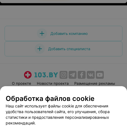
Добавить компанию
Добавить специалиста
О проекте
Новости проекта
Размещение рекламы
Медицинский маркетинг
Публичный договор
Обработка файлов cookie
Пользовательское соглашение
Способы оплаты
Наш сайт использует файлы cookie для обеспечения
Вакансии
Партнеры
удобства пользователей сайта, его улучшения, сбора
Написать руководителю 103.by
статистики и предоставления персонализированных
рекомендаций.
Написать в поддержку