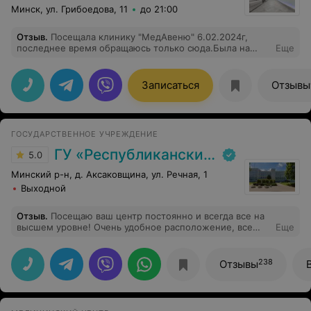
Минск, ул. Грибоедова, 11
до 21:00
Отзыв
.
Посещала клинику "МедАвеню" 6.02.2024г,
последнее время обращаюсь только сюда.Была на
Еще
приеме у уролога Главинского А.С. и отоларинголога
Перминова А.Б. Врачи- специалисты своего дела,
рекомендации получены,разъяснено все
Записаться
Отзывы
доступно,немаловажно, что очень позитивные.
РЕКОМЕНДУЮ!!! Огромное спасибо врачам и
медцентру за четкость,
внимательность,вежливость,чистоту и уют. Приезжаю
ГОСУДАРСТВЕННОЕ УЧРЕЖДЕНИЕ
к вам в центр с Молодечно.
ГУ «Республиканский научно-практический центр медицинской экспертизы и реабилитаци»
5.0
Минский р-н, д. Аксаковщина, ул. Речная, 1
Выходной
Отзыв
.
Посещаю ваш центр постоянно и всегда все на
высшем уровне! Очень удобное расположение, все
Еще
специалисты вежливые, добродушные, всегда готовы
прийти на помощь и дать нужные рекомендации!
Спасибо!
238
Отзывы