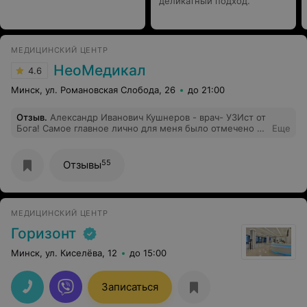
деликатный подход.
МЕДИЦИНСКИЙ ЦЕНТР
НеоМедикал
4.6
Минск, ул. Романовская Слобода, 26
до 21:00
Отзыв
.
Александр Иванович Кушнеров - врач- УЗИст от
Бога! Самое главное лично для меня было отмечено в
Еще
работе данного врача, это: 1. Очень внимательно
смотрит все органы ( ходила на узи органов брюшной
полости + кишечник ). 2. Рассказывает понятно и
55
Отзывы
отвечает на ВСЕ вопросы! Самое интересное и тоже
немаловажное, он увидел проблемы ( протрузию в
позвоночном отделе, выпячивание было внутреннее и
Александр Иванович увидел его тоже ), о которых я
МЕДИЦИНСКИЙ ЦЕНТР
как бы знала. Если хотите знать о себе всё, что
касается внутренностей) - к нему!
Горизонт
Минск, ул. Киселёва, 12
до 15:00
Записаться