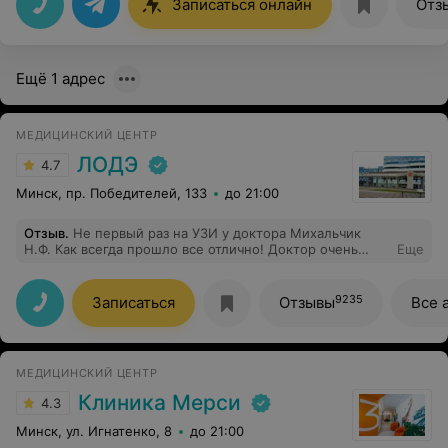
Записаться онлайн
Отз
Однозначно рекомендую этого врача и центр
Томография! Девочки на рецепции приветливы и очень
вежливы! Их работа создает положительное первое и
последнее впечатление о клинике!
Ещё 1 адрес
МЕДИЦИНСКИЙ ЦЕНТР
ЛОДЭ
4.7
Минск, пр. Победителей, 133
до 21:00
Отзыв
.
Не первый раз на УЗИ у доктора Михальчик
Н.Ф. Как всегда прошло все отлично! Доктор очень
Еще
внимательна, отлично смотрит и описывает
имеющиеся патологии. Доступно разъясняет
информацию при появлении вопросов. Рекомендую к
9235
Записаться
Отзывы
Все 
обращению!
МЕДИЦИНСКИЙ ЦЕНТР
Клиника Мерси
4.3
Минск, ул. Игнатенко, 8
до 21:00