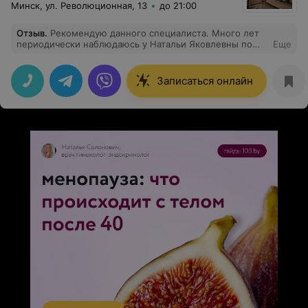
Минск, ул. Революционная, 13
до 21:00
Отзыв
.
Рекомендую данного специалиста. Много лет
периодически наблюдаюсь у Натальи Яковлевны по
Еще
разным вопросам. Очень грамотный спокойный
специалист, которому можно довериться,
профессионал своего дела. В общем, рекомендую!
Записаться онлайн