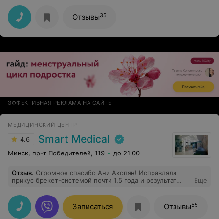
35
Отзывы
ЭФФЕКТИВНАЯ РЕКЛАМА НА САЙТЕ
МЕДИЦИНСКИЙ ЦЕНТР
Smart Medical
4.6
Минск, пр-т Победителей, 119
до 21:00
Отзыв
.
Огромное спасибо Ани Акопян! Исправляла
прикус брекет-системой почти 1,5 года и результат
Еще
превзошёл все мои ожидания. С самого начала Аня
очень подробно и честно всё объяснила: какие есть
варианты, сколько реально займёт времени именно в
55
Записаться
Отзывы
моём случае, что будет происходить на разных этапах.