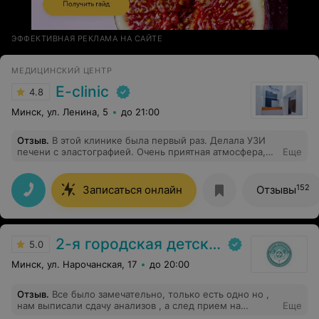
ЭФФЕКТИВНАЯ РЕКЛАМА НА САЙТЕ
МЕДИЦИНСКИЙ ЦЕНТР
E-clinic
4.8
Минск, ул. Ленина, 5
до 21:00
Отзыв
.
В этой клинике была первый раз. Делала УЗИ
печени с эластографией. Очень приятная атмосфера,
Еще
доброжелательный персонал. Отдельная
благодарность врачу Черненко Н.И. за
профессионализм, отзывчивость и внимание. Я очень
152
Записаться онлайн
Отзывы
рекомендую!
2-я городская детская клиническая больница
5.0
Минск, ул. Нарочанская, 17
до 20:00
Отзыв
.
Все было замечательно, только есть одно но ,
нам выписали сдачу анализов , а след прием на
Еще
апрель, если повезет .. те 3 месяца ожидания