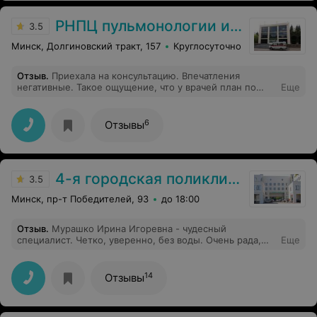
РНПЦ пульмонологии и фтизиатрии
3.5
Минск, Долгиновский тракт, 157
Круглосуточно
Отзыв
.
Приехала на консультацию. Впечатления
негативные. Такое ощущение, что у врачей план по
Еще
платным услугам. Приехала с результатами КТ и
флюорографией, мне предложили сделать ещё и у них
флюорографию платно. Вообщем делать тут нечего.
6
Отзывы
Все спешат и никаких нормальных консультаций не
будет.
4-я городская поликлиника
3.5
Минск, пр-т Победителей, 93
до 18:00
Отзыв
.
Мурашко Ирина Игоревна - чудесный
специалист. Четко, уверенно, без воды. Очень рада,
Еще
что доверилась именно этому доктору в вопросе
лечения дисплазии. Спасибо большое)
14
Отзывы