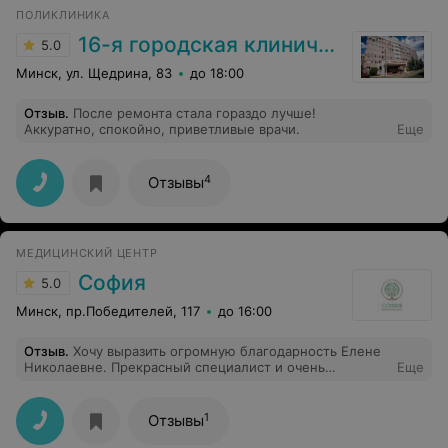
ПОЛИКЛИНИКА
16-я городская клиническая поликлиника
5.0
Минск, ул. Щедрина, 83
до 18:00
Отзыв
.
После ремонта стала гораздо лучше!
Аккуратно, спокойно, приветливые врачи.
Еще
4
Отзывы
МЕДИЦИНСКИЙ ЦЕНТР
София
5.0
Минск, пр.Победителей, 117
до 16:00
Отзыв
.
Хочу выразить огромную благодарность Елене
Николаевне. Прекрасный специалист и очень
Еще
приятный человек. Была на приеме в мед центре
София, а так же проходила курс партнерских родов.
Все очень доступно, четко, по делу. Очень
1
Отзывы
рекомендую.