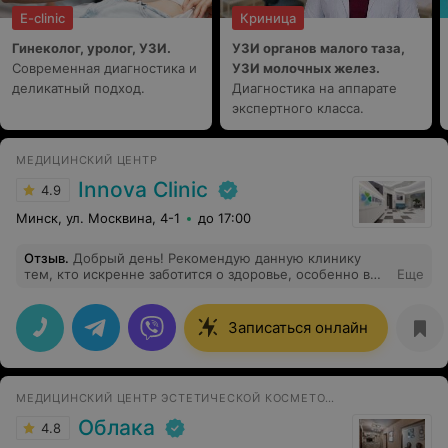
E-clinic
Криница
Гинеколог, уролог, УЗИ.
УЗИ органов малого таза,
Современная диагностика и
УЗИ молочных желез.
деликатный подход.
Диагностика на аппарате
экспертного класса.
МЕДИЦИНСКИЙ ЦЕНТР
Innova Clinic
4.9
Минск, ул. Москвина, 4-1
до 17:00
Отзыв
.
Добрый день! Рекомендую данную клинику
тем, кто искренне заботится о здоровье, особенно в
Еще
аспектах планирования беременности и заинтересован
в качественном обслуживании.
Записаться онлайн
МЕДИЦИНСКИЙ ЦЕНТР ЭСТЕТИЧЕСКОЙ КОСМЕТОЛОГИИ И ГИНЕКОЛОГИИ
Облака
4.8