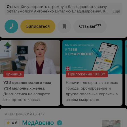
Отзыв
.
Хочу выразить огромную благодарность врачу
офтальмологу Антоненко Виталию Владимировичу. К
Еще
выбору врача мы подходили очень серьезно, так как у
мужа один глаз уже не видит, а второй поражен
глаукомой и катарактой. К Виталию Владимировичу
433
Записаться
Отзывы
обратились по рекомендации знакомых и ни разу не
пожалели о нашем выборе. Поскольку мы живём
далеко, многие вопросы пришлось решать по
телефону и всегда Виталий Владимирович очень
терпеливо объяснял все вопросы связанные с
подготовкой к операции. У нас сложилось
впечатление, что врач работает 24/7. Это чуткий,
культурный, всегда доброжелательный человек.
Операция прошла хорошо и муж сейчас может видеть.
Спасибо Вам большое Виталий Владимирович за
Криница
Приложение 103.BY
высокий профессионализм, сердечность и желание
помочь людям. Желаем Вам здоровья, благополучия и
УЗИ органов малого таза,
Наличие лекарств в аптеках
успехов в работе.
УЗИ молочных желез.
города, бронирование и
Диагностика на аппарате
другие полезные сервисы в
экспертного класса.
вашем смартфоне
МЕДИЦИНСКИЙ ЦЕНТР
МедАвеню
4.6