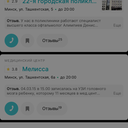
22-я городская поликлиника
2.9
Минск, ул. Ташкентская, 5
до 20:00
Отзыв
.
У нас в поликлиники работают специалист
высшего класса офтальмолог Алимпиев Денис
Еще
Валерьевич. Денис Валерьевич, Вы человек дела!
Никаких лишних слов, всё по нужному вопросу,
диагноз с порога. Очень благодарна, что пришлось
25
Отзывы
иметь дело с Вами! Высшая оценка работы!
МЕДИЦИНСКИЙ ЦЕНТР
Мелисса
3.8
Минск, ул. Ташкентская, 6а
до 20:00
Отзыв
.
04.03.15 в 15.00 записалась на УЗИ головного
мозга ребенку, которому 11 месяцев в мед.цент
Еще
"Мелиса" по ул.Ташкентская, . Записалась по звонку и
конечно же узнала про цену. Пришла где-то 14.50
сообщила , что я на узи, мне сказали уже свободно
19
Отзывы
можете пройти. Что мне очень не понравилось, что
сходу вместо того, чтобы поздороваться и улыбнуться,
посмотрели на меня и спросили знаю ли я сколько это
стоит? Дальше ещё хуже. Сказали пройти в кабинет на