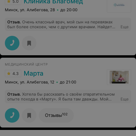
Клиника Благомед
5.0
Минск, ул. Алибегова, 28
до 20:00
Отзыв
.
Очень классный врач, мой сын на перевязках
был более спокоен, чем с другими врачами. Найдет
Еще
общий язык с маленькими пациентами.
МЕДИЦИНСКИЙ ЦЕНТР
Марта
4.3
Минск, ул. Алибегова, 12
до 21:00
Отзыв
.
Хотела бы рассказать о своём отвратительном
опыте похода в «Марту». Я была там дважды. Мой
Еще
первый визит к гинекологу был хорошим, врач
отвечала на все мои вопросы, была очень терпелива и
приветлива. Спасибо ей большое за это! Я пришла с
102
Отзывы
анализом мазка на флору из Синево. Врач почему-то
пришла к заключению, что я могу быть беременна, что
невозможно, тк я на тот момент не жила половой
жизнью уже 3 месяца, месячные были дважды.