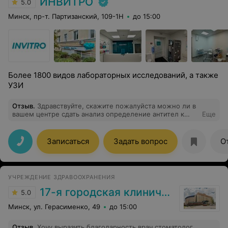
ИНВИТРО
5.0
Минск, пр-т. Партизанский, 109-1Н
до 15:00
Более 1800 видов лабораторных исследований, а также
УЗИ
Отзыв
.
Здравствуйте, скажите пожалуйста можно ли в
вашем центре сдать анализ определение антител к
Еще
альвеококку и УЗИ печени и сколько это будет стоить.
Записаться
Задать вопрос
О
УЧРЕЖДЕНИЕ ЗДРАВООХРАНЕНИЯ
17-я городская клиническая поликлиника
5.0
Минск, ул. Герасименко, 49
до 15:00
Отзыв
.
Хочу выразить благодарность врач стоматолог