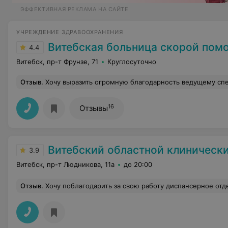
ЭФФЕКТИВНАЯ РЕКЛАМА НА САЙТЕ
УЧРЕЖДЕНИЕ ЗДРАВООХРАНЕНИЯ
Витебская больница скорой пом
4.4
Витебск, пр-т Фрунзе, 71
Круглосуточно
Отзыв
.
Хочу выразить огромную благодарность ведущему специалисту-оториноларингологу Семёнову Сергею Александровичу за профессионально выполненную операцию по исправлению искривленной носовой перегородки. До этого я годами мучился с затрудненным дыханием, а теперь дышу свободно и легко — качество жизни кардинально улучшилось! Сергей Александрович подробно объяснил все этапы, успокоил перед процедурой и проявил высший уровень мастерства. Отдельное спасибо анестезиологу за безболезненный и комфортный нарк
16
Отзывы
Витебский областной клинический кардиологи
3.9
Витебск, пр-т Людникова, 11а
до 20:00
Отзыв
.
Хочу поблагодарить за свою работу диспансерное отделение кардиологического центра. Находился на больничном после перенесенного инфаркта и операции три месяца. Весьма слаженная работа коллектива, внимательные и толковые врачи. Конечно не без очередей, а где их нет. Отдельную б