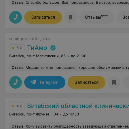
Отзыв
.
Спасибо большое. Всё понравилось. Быстро, вовремя, качественно. Врач Шипунова Е.П. высококвалифицированнный 
9221
Записаться
Отзывы
Вс
МЕДИЦИНСКИЙ ЦЕНТР
ТиАмо
5.0
Витебск, пр-т Московский, 86
до 21:00
Отзыв
.
Медцентр мне понравился, хорошее обслуживание, грамотные специалисты, которые все мне подробно объяснили и назначили нужное лечение. Обязат
Telegram
Записаться
Витебский областной клинический центр медицинской реабилитации для инвалидов, ветеранов боевых действий на терри
4.6
Витебск, пр-т Фрунзе, 104
до 16:30
Отзыв
.
Хочу выразить благодарность заведующей отделением кинезотерапией Екатерину Викторовну, инструктора методиста Марину Викторовну и врача рефлексотерапевта Татьяну Владимировну Войнову. Спасибо за эффе