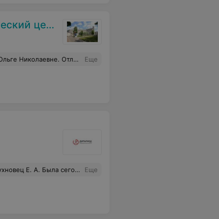
кий центр
ные процедуры менее болезненными.Страх прошёл. Побольше бы таких врачей. Всего вам самого наилучшего!!!
Еще
о и благодарю за такое отношение к пациентам, дай Вам бог здоровья и всего самого хорошего, рекомендую на все 100 процентов, она лучшая из лучших
Еще