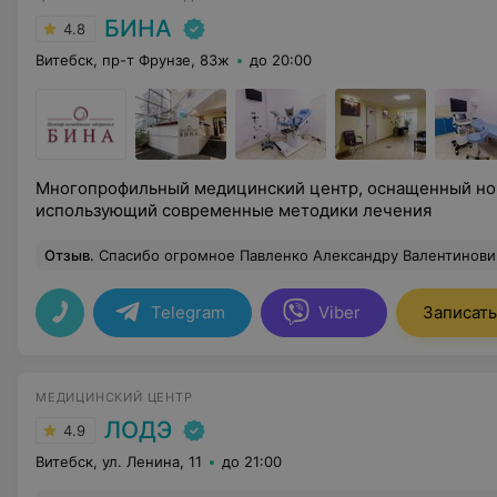
БИНА
4.8
Витебск, пр-т Фрунзе, 83ж
до 20:00
Многопрофильный медицинский центр, оснащенный но
использующий современные методики лечения
Отзыв
.
Спасибо огромное Павленко Александру Валентиновичу за новый взгляд на себя и на мир! Делал блефаропластику верхних век и хоть прошло еще пару дней после снятия швов, я уже в восторге от своих глаз. Было страшно, если честно, но оно того стоило. Ещё раз спасибо!!!!! Ещё хочу добавить, 
Telegram
Viber
Записать
МЕДИЦИНСКИЙ ЦЕНТР
ЛОДЭ
4.9
Витебск, ул. Ленина, 11
до 21:00