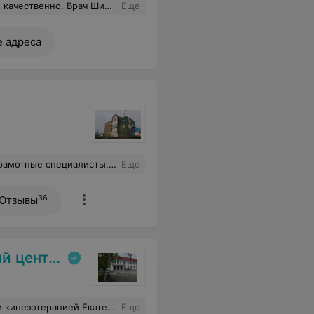
специалист. Подобрала мне корректное лечение.
Еще
е адреса
ельно буду рекомендовать к посещению своим близким и друзьям!
Еще
36
Отзывы
тории других государств
ктивное и качественное лечение, высокий профессионализм, отзывчивость и человечность.
Еще