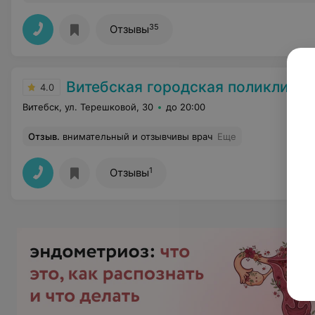
35
Отзывы
Витебская городская поликлини
4.0
Витебск, ул. Терешковой, 30
до 20:00
Отзыв
.
внимательный и отзывчивы врач
Еще
1
Отзывы