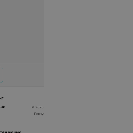
нг
сии
© 2026 ООО «Артокс Лаб», УНП 191700409
| 220012,
Республика Беларусь, г. Минск, улица Толбухина, 2,
пом. 16 | help@103.by
Служба поддержки
+375 291212755