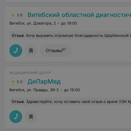
Витебский областной диагностичес
3.8
Витебск, ул. Доватора, 2
до 19:00
Отзыв
.
Хочу выразить огромную благодарность Щербинской Ольге Николаевне. Отличный специалист, внимательный доктор. Проходила у неё 2 различных обследования, скажем так, не самых приятных, колоноскопию и ФГДС, все рассказала и объяснила, что сделало дан
67
Отзывы
МЕДИЦИНСКИЙ ЦЕНТР
ДиПарМед
5.0
Витебск, ул. Правды, 39-2
до 19:00
Отзыв
.
Здравствуйте, хочу оставить свой отзыв о враче УЗИ Кухновец Е. А. Была сегодня( 05.11.25) на УЗИ сердца, УЗИ брюшной полости и УЗИ вен нижних конечностей, осталось очень довольна осмотром, врач очень внимательно смотрит, всё расскажет, посоветует, в моем случае позвонила другому врачу и договорилась о приёме, хочу выразить огромное спасиб