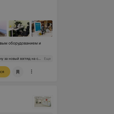
вым оборудованием и
что это первая операция в моей жизни и благодаря этому хирургу, мне теперь не страшно "лечь под нож")))) фото до и после
Еще
ся