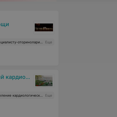
ощи
оз — никаких осложнений, проснулся как ни в чем не бывало. И весь персонал больницы был на высоте: внимательные медсестры, оперативная помощь на каждом шагу. Рекомендую эту команду всем, кто нуждается в ЛОР-помощи!
Еще
ческий центр
лагодарность выражаю медицинской сестре - Наталье Юрьевне, за чуткость и понимание, молодое поколение у нас не потеряно
Еще