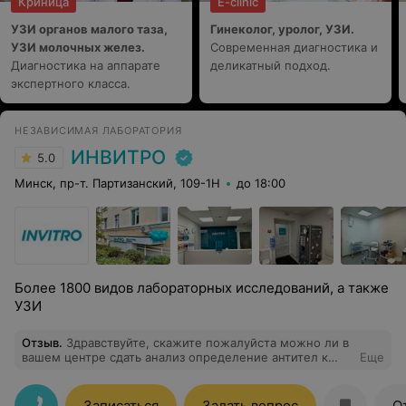
Криница
E-clinic
УЗИ органов малого таза,
Гинеколог, уролог, УЗИ.
УЗИ молочных желез.
Современная диагностика и
Диагностика на аппарате
деликатный подход.
экспертного класса.
НЕЗАВИСИМАЯ ЛАБОРАТОРИЯ
ИНВИТРО
5.0
Минск, пр-т. Партизанский, 109-1Н
до 18:00
Более 1800 видов лабораторных исследований, а также
УЗИ
Отзыв
.
Здравствуйте, скажите пожалуйста можно ли в
вашем центре сдать анализ определение антител к
Еще
альвеококку и УЗИ печени и сколько это будет стоить.
Записаться
Задать вопрос
О