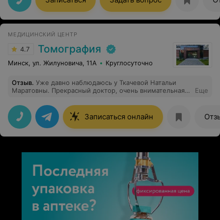
МЕДИЦИНСКИЙ ЦЕНТР
Томография
4.7
Минск, ул. Жилуновича, 11А
Круглосуточно
Отзыв
.
Уже давно наблюдаюсь у Ткачевой Натальи
Маратовны. Прекрасный доктор, очень внимательная.
Еще
Единственный доктор, который назначил действенное
лечение, рекомендую!
Записаться онлайн
Отз