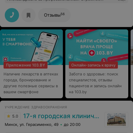
спасибо и низкий поклон Ольге Александровне за то,
что помогла мне сохранить мое зрение. Благодаря её
внимательности и неравнодушию, она смогла
56
Отзывы
поставить мне верный диагноз и вовремя оказать
квалифицированную помощь. Благодаря ей моё
воспаление прошло и зрение восстановилось. Ещё раз
выражаю огромную благодарность за Ваш труд и
доброжелательность к людям!!!
Приложение 103.BY
Онлайн-запись к врачу
Наличие лекарств в аптеках
Забота о здоровье: поиск
города, бронирование и
специалистов, отзывы
другие полезные сервисы в
пациентов и запись онлайн
вашем смартфоне
на 103.by
УЧРЕЖДЕНИЕ ЗДРАВООХРАНЕНИЯ
17-я городская клиническая поликлиника
5.0
Минск, ул. Герасименко, 49
до 20:00