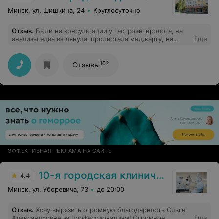
чуткого персонала!
Минск, ул. Шишкина, 24
Круглосуточно
Отзыв
.
Были на консультации у гастроэнтеролога, на
анализы едва взглянула, пролистала мед.карту, на
Еще
основании прошлых выписок написала диагноз,
сказала записаться на ФГДС и пропить кое-какие
лекарства, при этом осмотра ребёнка произведён не
102
Отзывы
был, хотя в выписке написала, что живот мягкий,
дыхание везикулярное, зев не гепермирован: ради
этого нужно 2 месяца записываться на приём? Не
хотелось бы попасть к такому специалисту или у нас
теперь все врачи "рентген - аппаратами" работаю, на
основании чего, пишут выписки без осмотра!
ЭФФЕКТИВНАЯ РЕКЛАМА НА САЙТЕ
10-я городская клиническая больница
4.4
Минск, ул. Уборевича, 73
до 20:00
Отзыв
.
Хочу выразить огромную благодарность Ольге
Александровне за профессионализм! Огромное
Еще