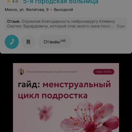
5-я городская больница
4.0
Минск, ул. Филатова, 9
Выходной
Отзыв
.
Огромная благодарность нейрохирургу Клявину
Сергею Эдуардовичу, который спас моего сына после
Еще
ЧМТ. Храни Вас Господь !
146
Отзывы