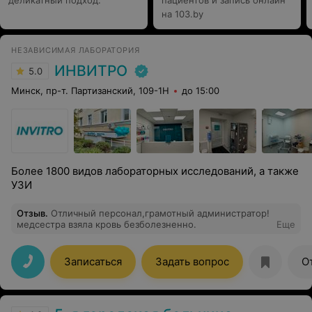
деликатный подход.
пациентов и запись онлайн
на 103.by
НЕЗАВИСИМАЯ ЛАБОРАТОРИЯ
ИНВИТРО
5.0
Минск, пр-т. Партизанский, 109-1Н
до 15:00
Более 1800 видов лабораторных исследований, а также
УЗИ
Отзыв
.
Отличный персонал,грамотный администратор!
медсестра взяла кровь безболезненно.
Еще
Записаться
Задать вопрос
О