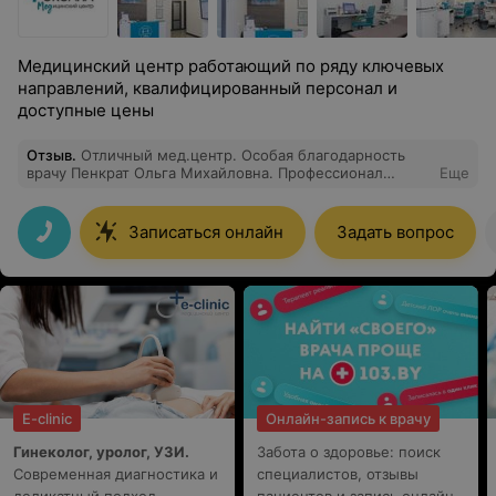
Медицинский центр работающий по ряду ключевых
направлений, квалифицированный персонал и
доступные цены
Отзыв
.
Отличный мед.центр. Особая благодарность
врачу Пенкрат Ольга Михайловна. Профессионал
Еще
своего дела и очень чуткий и душевный
человек.Спасибо вам большое.
Записаться онлайн
Задать вопрос
E-clinic
Онлайн-запись к врачу
Гинеколог, уролог, УЗИ.
Забота о здоровье: поиск
Современная диагностика и
специалистов, отзывы