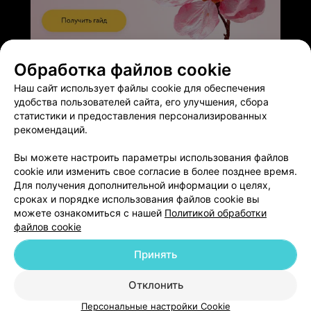
ЭФФЕКТИВНАЯ РЕКЛАМА НА САЙТЕ
Обработка файлов cookie
Наш сайт использует файлы cookie для обеспечения
удобства пользователей сайта, его улучшения, сбора
статистики и предоставления персонализированных
рекомендаций.
Добавить компанию
Вы можете настроить параметры использования файлов
cookie или изменить свое согласие в более позднее время.
Добавить специалиста
Для получения дополнительной информации о целях,
сроках и порядке использования файлов cookie вы
можете ознакомиться с нашей
Политикой обработки
файлов cookie
Принять
О проекте
Новости проекта
Размещение рекламы
Отклонить
Медицинский маркетинг
Публичный договор
Пользовательское соглашение
Способы оплаты
Персональные настройки Cookie