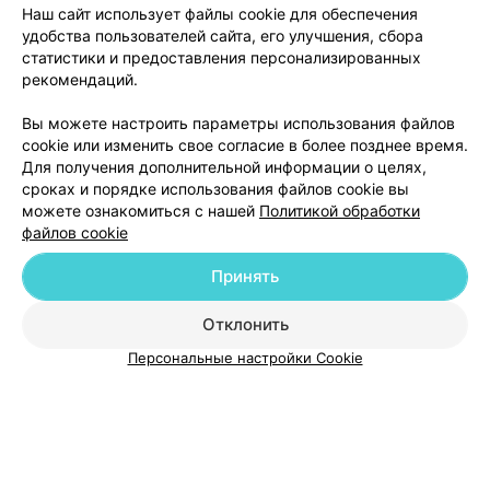
Наш сайт использует файлы cookie для обеспечения
все в ремя пребывания в травмотологическом
отделении (пункте) отношение к нам (моей семье) и
удобства пользователей сайта, его улучшения, сбора
всем пациентам которые были радом с нами было
статистики и предоставления персонализированных
иключительно положительным, добрым и даже я бы
рекомендаций.
сказал сочувствуюм нам всем. Всему медперсоналу
выражаю огромную благодарность за их тяжелый
Добавить компанию
труд, здоровья и поменьше пациентов. С уважением,
Вы можете настроить параметры использования файлов
Сергей.
cookie или изменить свое согласие в более позднее время.
Для получения дополнительной информации о целях,
Добавить специалиста
сроках и порядке использования файлов cookie вы
можете ознакомиться с нашей
Политикой обработки
файлов cookie
Принять
О проекте
Новости проекта
Размещение рекламы
Отклонить
Медицинский маркетинг
Публичный договор
Персональные настройки Cookie
Пользовательское соглашение
Способы оплаты
Вакансии
Партнеры
Написать руководителю 103.by
Написать в поддержку
Персональные настройки cookie