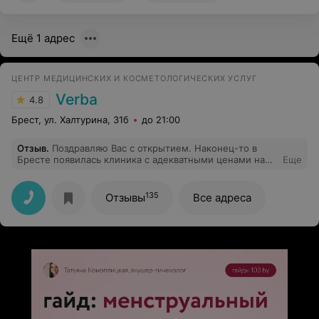
Ещё 1 адрес
ЦЕНТР МЕДИЦИНСКИХ И КОСМЕТОЛОГИЧЕСКИХ УСЛУГ
Verba
4.8
Брест, ул. Халтурина, 31б
до 21:00
Отзыв
.
Поздравляю Вас с открытием. Наконец-то в
Бресте появилась клиника с адекватными ценами на
Еще
косметологию. Я в частности ходила на эпиляцию. А
раньше приходилось ездить в Минск, чтобы сделать
процедуру на этом лазере.
135
Отзывы
Все адреса