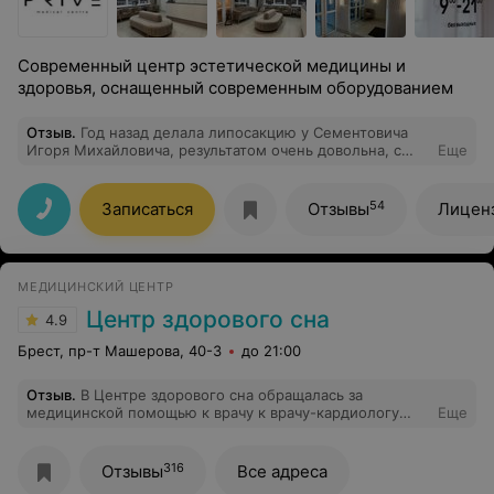
Современный центр эстетической медицины и
здоровья, оснащенный современным оборудованием
Отзыв
.
Год назад делала липосакцию у Сементовича
Игоря Михайловича, результатом очень довольна, с
Еще
моей стороны был запрос на очень большой объем
операции, скажу , что реабилитация проходила
непросто, первых две недели были сложными,
54
Записаться
Отзывы
Лицен
болевые ощущения и отечность, но через две недели
все начало потихоньку сходить, окончательный
результат сформировался примерно через три месяца,
более подробно всё опишу на сайте в медицинском
МЕДИЦИНСКИЙ ЦЕНТР
центре Prive, спасибо ещё раз огромное доктору
Центр здорового сна
4.9
Брест, пр-т Машерова, 40-3
до 21:00
Отзыв
.
В Центре здорового сна обращалась за
медицинской помощью к врачу к врачу-кардиологу
Еще
Валерии Анатольевне. Она очень грамотный
специалист, и чуткий человек. Тем, у кого проблемы с
сердцем, рекомендую этого врача. Всем здоровья.
316
Отзывы
Все адреса