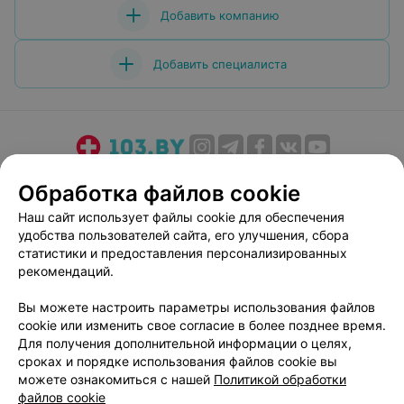
Добавить компанию
Добавить специалиста
О проекте
Новости проекта
Размещение рекламы
Обработка файлов cookie
Медицинский маркетинг
Публичный договор
Наш сайт использует файлы cookie для обеспечения
Пользовательское соглашение
Способы оплаты
удобства пользователей сайта, его улучшения, сбора
Вакансии
Партнеры
статистики и предоставления персонализированных
рекомендаций.
Написать руководителю 103.by
Написать в поддержку
Вы можете настроить параметры использования файлов
cookie или изменить свое согласие в более позднее время.
Персональные настройки cookie
Для получения дополнительной информации о целях,
Обработка персональных данных
сроках и порядке использования файлов cookie вы
можете ознакомиться с нашей
Политикой обработки
файлов cookie