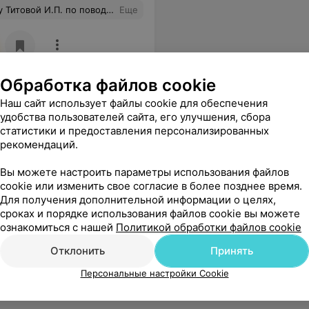
делом, любит свою работу и с большим вниманием и заботой относится к своим пациентам. Побольше бы таких врачей! А Ираиде Петровне здоровья и долгих лет жизни.
Еще
Обработка файлов cookie
Наш сайт использует файлы cookie для обеспечения
удобства пользователей сайта, его улучшения, сбора
статистики и предоставления персонализированных
рекомендаций.
 сына после ЧМТ. Храни Вас Господь !
Еще
Вы можете настроить параметры использования файлов
cookie или изменить свое согласие в более позднее время.
Для получения дополнительной информации о целях,
сроках и порядке использования файлов cookie вы можете
ознакомиться с нашей
Политикой обработки файлов cookie
Отклонить
Принять
Персональные настройки Cookie