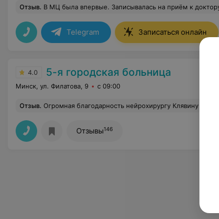
Отзыв
.
В МЦ была впервые. Записывалась на приём к доктору Титовой И.П. по поводу беспокоящих болей в суставах. Я давно не встречала таких врачей! На первом приёме было проведено очень внимательное, всесторонее изучение всех жалоб. Доктор дала чёткие, понятные объяснения природе происхождения моих болей и назначила комплексное обследование. Видно, что человек живёт своим 
Telegram
Записаться онлайн
5-я городская больница
4.0
Минск, ул. Филатова, 9
с 09:00
Отзыв
.
Огромная благодарность нейрохирургу Клявину Сергею Эдуардовичу, который спас моего
146
Отзывы