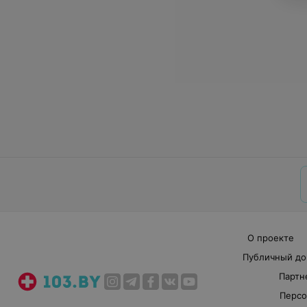
О проекте
Публичный до
Партн
Персо