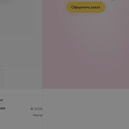
нг
сии
© 2026 ООО «Артокс Лаб», УНП 191700409
| 220012,
Республика Беларусь, г. Минск, улица Толбухина, 2,
пом. 16 | help@103.by
Служба поддержки
+375 291212755