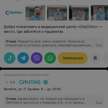
Добро пожаловать в медицинский центр «CityClinic» —
место, где заботятся о пациентах.
Отзыв
.
Медцентр мне очень нравится. Пришла во
второй раз и осталась довольна. Квалифицированные и
Еще
грамотные врачи, на приеме внимательно меня
выслушали, все подробно объяснили и дали
необходимые рекомендации. Спасибо!
Записаться
МЕДИЦИНСКАЯ ЛАБОРАТОРИЯ
СИНЛАБ
3.9
Витебск, ул. П. Бровки, 9
до 20:00
Отзыв
.
здравствуйте, не первый раз обращаюсь в
СИНЛАБ в частности к Ковалёву Е.В., и по записи
Еще
девчата, и сам врач вопросов нет, только