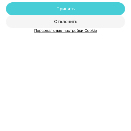
Принять
О проекте
Новости проекта
Размещение рекламы
Отклонить
Медицинский маркетинг
Публичный договор
Персональные настройки Cookie
Пользовательское соглашение
Способы оплаты
Вакансии
Партнеры
Написать руководителю 103.by
Написать в поддержку
Персональные настройки cookie
Обработка персональных данных
© 2026 ООО «Артокс Лаб», УНП 191700409
| 220012, Республика Беларусь,
г. Минск, улица Толбухина, 2, пом. 16 | help@103.by
Служба поддержки
+375 291212755