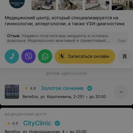
Медицинский центр, который специализируется на
гинекологии, аллергологии, а также УЗИ-диагностике
Отзыв
.
Недавно посетила ваш медцентр и осталась
довольна. Медперсонал вежливый и приветливый,
Еще
очередей нет, прием проходит точно по времени.
Квалифицированный врач помог мне и все очень
подробно объяснил. Спасибо!
Записаться онлайн
ДРУГИЕ АДРЕСА СЕТИ
Золотое сечение
4.8
Витебск, ул. Короткевича, 2-251
до 20:00
МЕДИЦИНСКИЙ ЦЕНТР
CityClinic
4.6
Витебск, ул. Новооршанская, 4
до 20:00