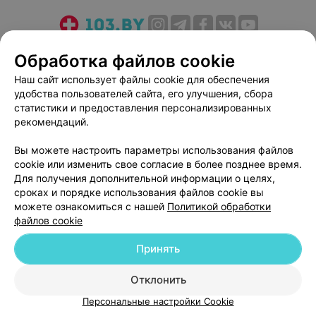
О проекте
Новости проекта
Размещение рекламы
Обработка файлов cookie
Медицинский маркетинг
Публичный договор
Наш сайт использует файлы cookie для обеспечения
Пользовательское соглашение
Способы оплаты
удобства пользователей сайта, его улучшения, сбора
Вакансии
Партнеры
статистики и предоставления персонализированных
рекомендаций.
Написать руководителю 103.by
Написать в поддержку
Вы можете настроить параметры использования файлов
cookie или изменить свое согласие в более позднее время.
Персональные настройки cookie
Для получения дополнительной информации о целях,
Обработка персональных данных
сроках и порядке использования файлов cookie вы
можете ознакомиться с нашей
Политикой обработки
файлов cookie
Принять
Отклонить
© 2026 ООО «Артокс Лаб», УНП 191700409
| 220012, Республика Беларусь,
г. Минск, улица Толбухина, 2, пом. 16 | help@103.by
Персональные настройки Cookie