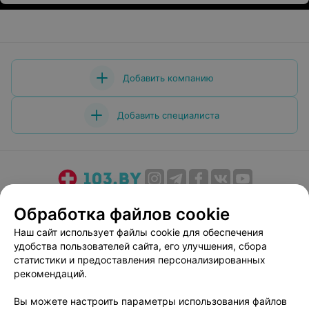
Добавить компанию
Добавить специалиста
О проекте
Новости проекта
Размещение рекламы
Обработка файлов cookie
Медицинский маркетинг
Публичный договор
Наш сайт использует файлы cookie для обеспечения
Пользовательское соглашение
Способы оплаты
удобства пользователей сайта, его улучшения, сбора
Вакансии
Партнеры
статистики и предоставления персонализированных
рекомендаций.
Написать руководителю 103.by
Написать в поддержку
Вы можете настроить параметры использования файлов