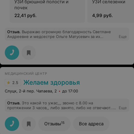
УЗИ брюшной полости и
УЗИ селезенки
почек
22,41 руб.
4,99 руб.
Отзыв
.
Выражаю огромную благодарность Светлане
Андреевне и медсестре Ольге Матусевич за их
Еще
отличный труд и такое же отношение к пациентам.
Спасибо!!!!!!!!
МЕДИЦИНСКИЙ ЦЕНТР
Желаем здоровья
2.5
Слуцк, 2-й пер. Чапаева, 2
до 17:00
Отзыв
.
Это какой то ужас,,, звоню с 8.00 на
протяжении 3 часов,, либо занято, либо не отвечают..
Еще
До вас дозваниться вообще возможно?
15
Отзывы
Все адреса