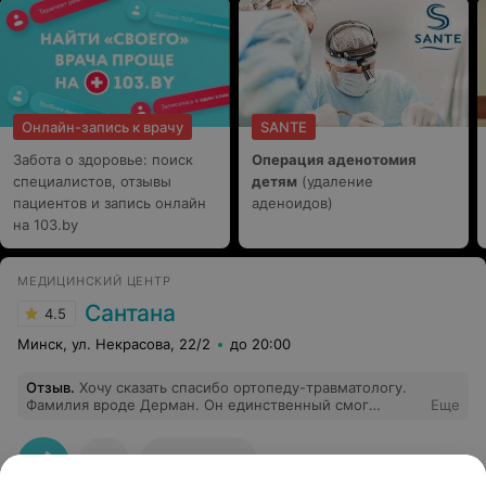
Онлайн-запись к врачу
SANTE
Забота о здоровье: поиск
Операция аденотомия
специалистов, отзывы
детям
(удаление
пациентов и запись онлайн
аденоидов)
на 103.by
МЕДИЦИНСКИЙ ЦЕНТР
Сантана
4.5
Минск, ул. Некрасова, 22/2
до 20:00
Отзыв
.
Хочу сказать спасибо ортопеду-травматологу.
Фамилия вроде Дерман. Он единственный смог
Еще
поставить верный диагноз, хотя до этого пришлось
побывать в двух других клиниках. Буду советовать.
65
Отзывы