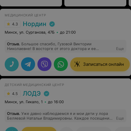
МЕДИЦИНСКИЙ ЦЕНТР
Нордин
4.3
Минск, ул. Сурганова, 47Б
до 21:00
Отзыв
.
Большое спасибо, Гузовой Виктории
Николаевне! В восторге от этого доктора и ее
Еще
команды! У меня было две операции с Викторией
Николаевной (удаление полипов и удаление кисты),
долго думала и выбирала, остановилась на Нордине.
Записаться онлайн
Очень профессиональная команда: оперирующий врач,
анестезиолог, команда медсестер - все большие
молодцы! Очень переживала из-за анестезии, но все
прошло так профессионально, что "отходняка" не
ДЕТСКИЙ МЕДИЦИНСКИЙ ЦЕНТР
было. Швов тоже практически не видно.
Восстановление быстрое. Сделала для себя вывод, что
ЛОДЭ
4.5
оперироваться там было лучшее решение!
Минск, ул. Гикало, 1
до 16:00
Отзыв
.
Уже давно наблюдаемся я и мои дети у лора
Беляевой Натальи Владимировны. Каждое посещение
Еще
всегда благожелательно, с улыбкой, подбадриванием.
Дети с удовольствием ходят к Наталье Владимировне.