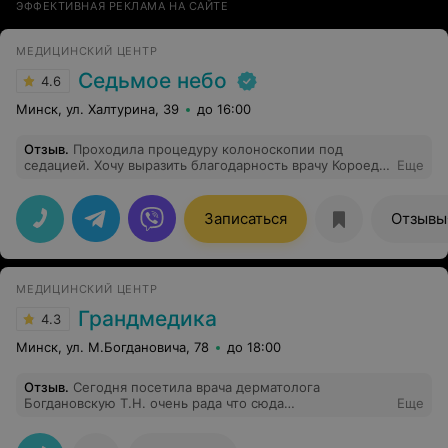
ЭФФЕКТИВНАЯ РЕКЛАМА НА САЙТЕ
МЕДИЦИНСКИЙ ЦЕНТР
Седьмое небо
4.6
Минск, ул. Халтурина, 39
до 16:00
Отзыв
.
Проходила процедуру колоноскопии под
седацией. Хочу выразить благодарность врачу Короед
Еще
В.В, анестезиологу Аскальдович Е.В, а так же всей
команде! Самое неприятное -это подготовка (выпить 3
литра фортранс)
Записаться
Отзывы
МЕДИЦИНСКИЙ ЦЕНТР
Грандмедика
4.3
Минск, ул. М.Богдановича, 78
до 18:00
Отзыв
.
Сегодня посетила врача дерматолога
Богдановскую Т.Н. очень рада что сюда
Еще
обратилась.Персонал вежливый,администратор
ответила на все мои вопросы,а когда пришло время