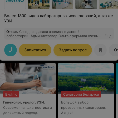
Более 1800 видов лабораторных исследований, а также
УЗИ
Отзыв
.
Сегодня сдавала анализы в данной
лаборатории. Администратор Ольга оформила очень
Еще
быстро и качественно. Кровь у меня брала медсестра
Алеся,мне в жизни так безболезненно никто не брал
анализы. Огромное спасибо всему медперсоналу
Записаться
Задать вопрос
О
E-clinic
Санатории Беларуси
Гинеколог, уролог, УЗИ.
Большой выбор
Современная диагностика и
проверенных санаториев.
деликатный подход.
Акции!