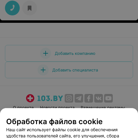
Добавить компанию
Добавить специалиста
О проекте
Новости проекта
Размещение рекламы
Медицинский маркетинг
Публичный договор
Обработка файлов cookie
Пользовательское соглашение
Способы оплаты
Наш сайт использует файлы cookie для обеспечения
Вакансии
Партнеры
удобства пользователей сайта, его улучшения, сбора