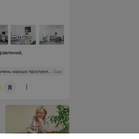
равлений,
прострел спасибо ему большое
Еще
Психолог Инна