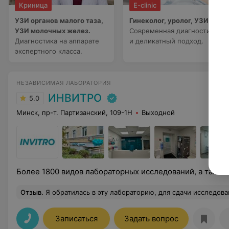
Криница
E-clinic
УЗИ органов малого таза,
Гинеколог, уролог, УЗИ.
УЗИ молочных желез.
Современная диагностика
Диагностика на аппарате
и деликатный подход.
экспертного класса.
НЕЗАВИСИМАЯ ЛАБОРАТОРИЯ
ИНВИТРО
5.0
Минск, пр-т. Партизанский, 109-1Н
Выходной
Более 1800 видов лабораторных исследований, а также
Отзыв
.
Я обратилась в эту лабораторию, для сдачи исследований по крови. Была приятно удивлена, насколько приветливый и добродушный персонал. Помогли с выбором исследования и методом. Кровь взяли безболезненно и очень быст
Записаться
Задать вопрос