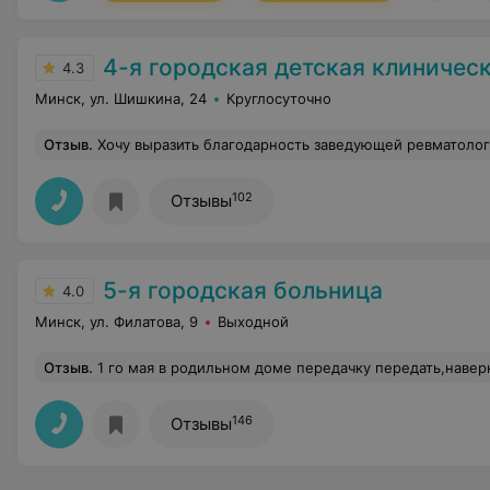
4-я городская детская клиническая
4.3
Минск, ул. Шишкина, 24
Круглосуточно
Отзыв
.
Хочу выразить благодарность заведующей ревматологическим отделением Чижевской Ирине Дмитриевне и лечащему врачу Зарецкой Елене Михайловне, Вы, действительно врачи от Бога. Спасибо за своевременно оказанную помощь и за надежду в выздоровлении сына! Спасибо за Вашу добр
102
Отзывы
5-я городская больница
4.0
Минск, ул. Филатова, 9
Выходной
Отзыв
.
1 го мая в родильном доме передачку передать,наверное,невозможно? Наблюдаю уже два с половиной часа. Смотрит кино, пьет чай, болтает! Нооо занести передачки,наверное, так и не в силах. Сделал замечание, на что был практически оскорблен. Смотрю дальше. Видимо смотрит следующую серию фильма. Ну вот нагр
146
Отзывы