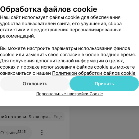
Абрамович
Обработка файлов cookie
Психолог метро «Восток».
Наш сайт использует файлы cookie для обеспечения
Ул. Петра Мстиславца, 22
удобства пользователей сайта, его улучшения, сбора
статистики и предоставления персонализированных
рекомендаций.
Вы можете настроить параметры использования файлов
cookie или изменить свое согласие в более позднее время.
Для получения дополнительной информации о целях,
сроках и порядке использования файлов cookie вы можете
ознакомиться с нашей
Политикой обработки файлов cookie
Отклонить
Принять
Персональные настройки Cookie
 УЗИ
ро. Очень хорошее и тёплое впечатление, осталось после посещения этой лаборатории. Благодарю.
Еще
1245
Отзывы