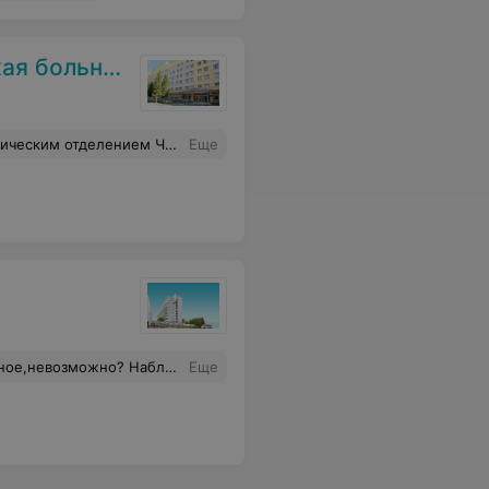
 больница
оту!Понимание!За то,что помогли нам в самый отчаянный момент,когда уже не ждали помощи! Спасибо и еще раз спасибо!
Еще
убила ещё одной женщине, это просто ужас. Видимо сегодня что-либо передать жене не удастся. Худшего отношения я ещё не встречал.
Еще