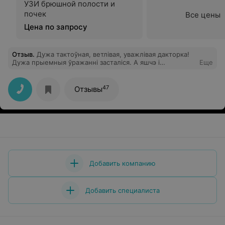
УЗИ брюшной полости и
почек
Все цены
Цена по запросу
Отзыв
.
Дужа тактоўная, ветлівая, уважлівая дакторка!
Дужа прыемныя ўражанні засталіся. А яшчэ і
Еще
прыгожая!
47
Отзывы
Добавить компанию
Добавить специалиста