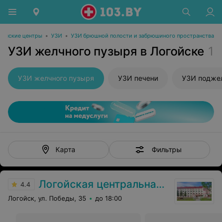
инские центры
•
УЗИ
•
УЗИ брюшной полости и забрюшиного пространства
УЗИ желчного пузыря в Логойске
1
УЗИ желчного пузыря
УЗИ печени
УЗИ подже
Фильтры
Карта
Логойская центральная районная больница
4.4
Логойск, ул. Победы, 35
до 18:00