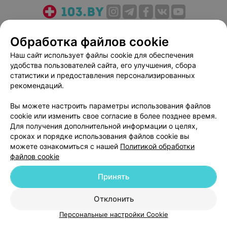
О проекте
Новости проекта
Размещение рекламы
Обработка файлов cookie
Медицинский маркетинг
Публичный договор
Наш сайт использует файлы cookie для обеспечения
Пользовательское соглашение
Способы оплаты
удобства пользователей сайта, его улучшения, сбора
Вакансии
Партнеры
статистики и предоставления персонализированных
Написать руководителю 103.by
рекомендаций.
Написать в поддержку
Вы можете настроить параметры использования файлов
Персональные настройки cookie
cookie или изменить свое согласие в более позднее время.
Для получения дополнительной информации о целях,
Обработка персональных данных
сроках и порядке использования файлов cookie вы
можете ознакомиться с нашей
Политикой обработки
файлов cookie
Принять
© 2026 ООО «Артокс Лаб», УНП 191700409
| 220012, Республика Беларусь,
Отклонить
г. Минск, улица Толбухина, 2, пом. 16 | help@103.by
Персональные настройки Cookie
Служба поддержки
+375 291212755