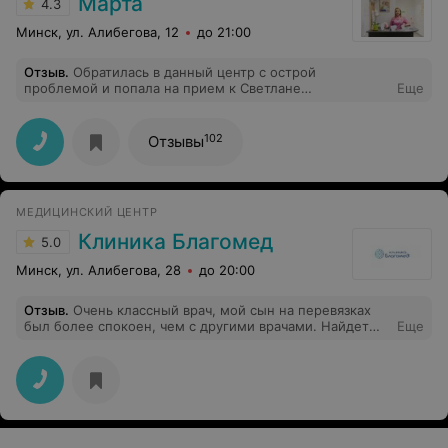
Марта
4.3
Минск, ул. Алибегова, 12
до 21:00
Отзыв
.
Обратилась в данный центр с острой
проблемой и попала на прием к Светлане
Еще
Валентиновне. Врач компетентна, тактична, все
объяснила, подробно рассказала и главное
незамедлительно оказала помощь. Я очень благодарна
102
Отзывы
врачу. Огромное спасибо врачу Светлане
Валентиновне и отдельная благодарность девочкам
администраторам!
МЕДИЦИНСКИЙ ЦЕНТР
Клиника Благомед
5.0
Минск, ул. Алибегова, 28
до 20:00
Отзыв
.
Очень классный врач, мой сын на перевязках
был более спокоен, чем с другими врачами. Найдет
Еще
общий язык с маленькими пациентами.