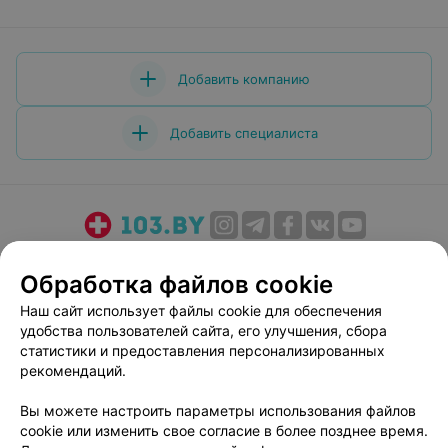
Добавить компанию
Добавить специалиста
О проекте
Новости проекта
Размещение рекламы
Обработка файлов cookie
Медицинский маркетинг
Публичный договор
Наш сайт использует файлы cookie для обеспечения
Пользовательское соглашение
Способы оплаты
удобства пользователей сайта, его улучшения, сбора
Вакансии
Партнеры
статистики и предоставления персонализированных
Написать руководителю 103.by
рекомендаций.
Написать в поддержку
Вы можете настроить параметры использования файлов
Персональные настройки cookie
cookie или изменить свое согласие в более позднее время.