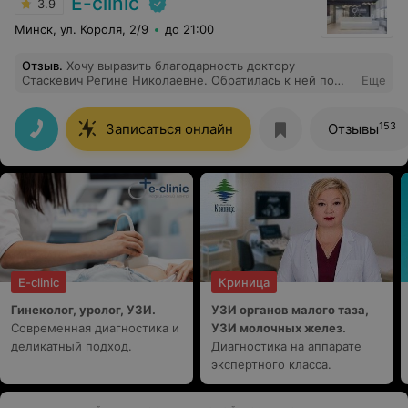
E-clinic
3.9
Минск, ул. Короля, 2/9
до 21:00
Отзыв
.
Хочу выразить благодарность доктору
Стаскевич Регине Николаевне. Обратилась к ней по
Еще
поводу удаления родинок. Процедура прошла лучше
всех ожиданий. Милейшего и приятного доктора я ещё
не встречала. Очень мягкая и деликатная. На
153
Записаться онлайн
Отзывы
протяжении всего времени доктор постоянно
спрашивала как мое самочувствие. Общение было
приятное и без напряга. Доктор дала подробные
рекомендации по уходу за ранками. Приятно видеть,
что человек действительно любит свою работу и
делает ее с душой.
E-clinic
Криница
Гинеколог, уролог, УЗИ.
УЗИ органов малого таза,
Современная диагностика и
УЗИ молочных желез.
деликатный подход.
Диагностика на аппарате
экспертного класса.