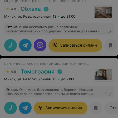
МЕДИЦИНСКИЙ ЦЕНТР ЭСТЕТИЧЕСКОЙ КОСМЕТОЛОГИИ И ГИНЕКОЛОГИИ
Облака
4.8
Минск, ул. Революционная, 13
до 21:00
Отзыв
.
была несколько раз на различных
косметологических процедурах. основное для меня -
Еще
это безопасность и соблюдение медицинских
протоколов, наличие сертифицированных препаратов.
врач всегда предупреждает о возможных реакциях
Записаться онлайн
кожи и дает рекомендации по уходу. прекрасное
соотношение цена-качество. администраторы всегда
вежливы и приветливы. рекомендую
ЦЕНТР ВОССТАНОВИТЕЛЬНОЙ МЕДИЦИНЫ И ЛЕЧЕНИЯ БОЛИ
Томография
4.9
Минск, ул. Революционная, 13
до 21:00
Отзыв
.
Огромная благодарность Веренич Наталье
Ивановне за ее профессионализм,человечность и
Еще
чуткость.Человек находится на своем месте.Езжу к
ней из Жлобина.Рекомендую.
Записаться онлайн
Отз