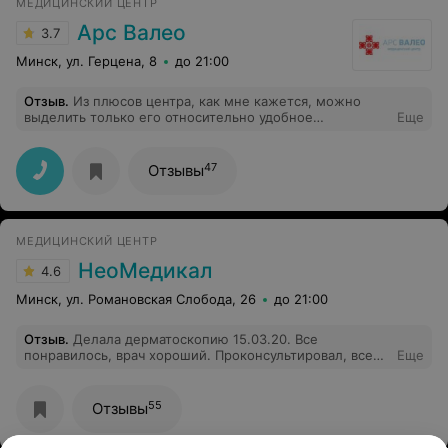
МЕДИЦИНСКИЙ ЦЕНТР
Арс Валео
3.7
Минск, ул. Герцена, 8
до 21:00
Отзыв
.
Из плюсов центра, как мне кажется, можно
выделить только его относительно удобное
Еще
расположение. Хотя и удобным его сложно назвать,
учитывая, что на такси к нему не подъехать. Но это
детали. Абсолютно непрофессиональны
47
Отзывы
администраторы. И когда я пишу слово "абсолютно", я
именно это имею в виду. К доктору, к которому там
обращаюсь, не имею никаких нареканий и вопросов -
профессионал своего дела, с моей точки зрения. А вот
МЕДИЦИНСКИЙ ЦЕНТР
администраторы ужасные. Если бы имел возможность
обращаться к этому доктору в другом центре, с
НеоМедикал
4.6
удовольствием так бы и поступил.
Минск, ул. Романовская Слобода, 26
до 21:00
Отзыв
.
Делала дерматоскопию 15.03.20. Все
понравилось, врач хороший. Проконсультировал, все
Еще
объяснил, было приятное обслуживание
администрацией.
55
Отзывы