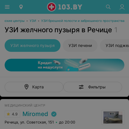
инские центры
•
УЗИ
•
УЗИ брюшной полости и забрюшиного пространства
УЗИ желчного пузыря в Речице
1
УЗИ желчного пузыря
УЗИ печени
УЗИ подже
Фильтры
Карта
МЕДИЦИНСКИЙ ЦЕНТР
Miromed
4.9
Речица, ул. Советская, 151
до 20:00