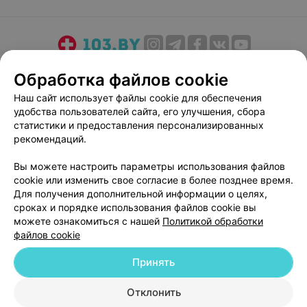
О проекте
Новости проекта
Размещение рекламы
Обработка файлов cookie
Медицинский маркетинг
Публичный договор
Наш сайт использует файлы cookie для обеспечения
Пользовательское соглашение
Способы оплаты
удобства пользователей сайта, его улучшения, сбора
Вакансии
Партнеры
статистики и предоставления персонализированных
рекомендаций.
Написать руководителю 103.by
Написать в поддержку
Вы можете настроить параметры использования файлов
cookie или изменить свое согласие в более позднее время.
Персональные настройки cookie
Для получения дополнительной информации о целях,
Обработка персональных данных
сроках и порядке использования файлов cookie вы
можете ознакомиться с нашей
Политикой обработки
файлов cookie
Принять
Отклонить
© 2026 ООО «Артокс Лаб», УНП 191700409
| 220012, Республика Беларусь,