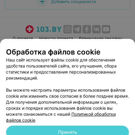
Добавить специалиста
О проекте
Новости проекта
Размещение рекламы
Медицинский маркетинг
Публичный договор
Обработка файлов cookie
Пользовательское соглашение
Способы оплаты
Наш сайт использует файлы cookie для обеспечения
Вакансии
Партнеры
удобства пользователей сайта, его улучшения, сбора
статистики и предоставления персонализированных
Написать руководителю 103.by
рекомендаций.
Написать в поддержку
Персональные настройки cookie
Вы можете настроить параметры использования файлов
cookie или изменить свое согласие в более позднее время.
Обработка персональных данных
Для получения дополнительной информации о целях,
сроках и порядке использования файлов cookie вы
можете ознакомиться с нашей
Политикой обработки
файлов cookie
Принять