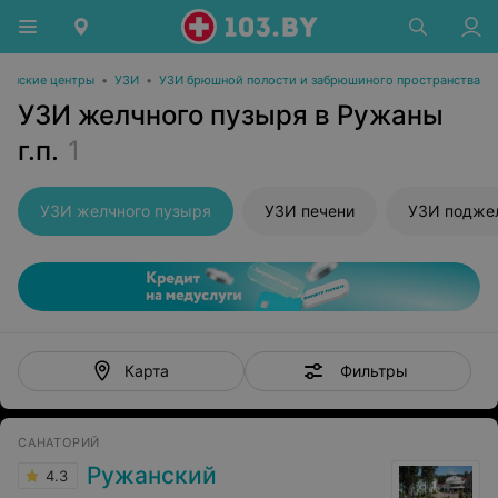
инские центры
•
УЗИ
•
УЗИ брюшной полости и забрюшиного пространства
УЗИ желчного пузыря в Ружаны
г.п.
1
УЗИ желчного пузыря
УЗИ печени
УЗИ подже
Фильтры
Карта
САНАТОРИЙ
Ружанский
4.3