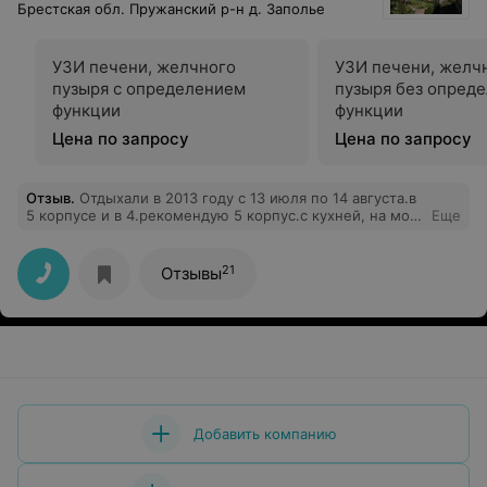
Брестская обл. Пружанский р-н д. Заполье
УЗИ печени, желчного
УЗИ печени, желч
пузыря с определением
пузыря без опред
функции
функции
Цена по запросу
Цена по запросу
Отзыв
.
Отдыхали в 2013 году с 13 июля по 14 августа.в
5 корпусе и в 4.рекомендую 5 корпус.с кухней, на мой
Еще
взгляд, мягко говоря неочень.но в целом все
понравилось.Будет возможность ещё туда приедем.
21
Отзывы
Добавить компанию