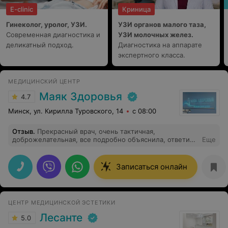
E-clinic
Криница
Гинеколог, уролог, УЗИ.
УЗИ органов малого таза,
Современная диагностика и
УЗИ молочных желез.
деликатный подход.
Диагностика на аппарате
экспертного класса.
МЕДИЦИНСКИЙ ЦЕНТР
Маяк Здоровья
4.7
Минск, ул. Кирилла Туровского, 14
с 08:00
Отзыв
.
Прекрасный врач, очень тактичная,
доброжелательная, все подробно объяснила, ответила
Еще
на все волнующие вопросы. Обязательно приду ещё
раз к этому врачу ❤️ Из минусов не понравилась работа
администраторов, передают друг другу работу при
Записаться онлайн
посетителях, не организованны.
ЦЕНТР МЕДИЦИНСКОЙ ЭСТЕТИКИ
Лесанте
5.0