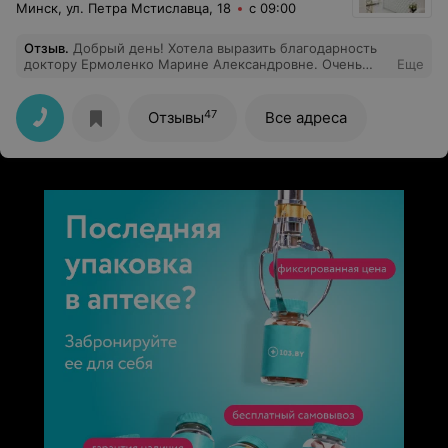
Минск, ул. Петра Мстиславца, 18
с 09:00
Отзыв
.
Добрый день! Хотела выразить благодарность
доктору Ермоленко Марине Александровне. Очень
Еще
приятный, внимательный, грамотный доктор. Делаю
процедуру лазерной эпиляции не в первый раз.
Эффект от процедуры был уже после первого сеанса.
47
Отзывы
Все адреса
Так же хочется отметить работу администраторов.
Всегда очень вежливые и встречают с улыбкой.
Рекомендую!