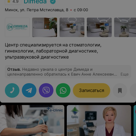
Dimeda
4.9
Минск, ул. Петра Мстиславца, 8
с 09:00
Центр специализируется на стоматологии,
гинекологии, лабораторной диагностике,
ультразвуковой диагностике
Отзыв
.
Недавно узнала о центре Димеда и
целенаправленно обратилась к Евич Анне Алексеевне.
Еще
У меня острая и затянувшаяся проблема со здоровьем,
которую никак не могли решить. Шла с большой
надеждой. Врач удивительной душевной теплоты,
Записаться
очень внимательная и деликатная. Подошла к
диагностике индивидуально, осмотр сопровождала
разъяснениями, назначила комплексное лечение,
дополнительное обследование и сразу же оказала
первую помощь. Хочу выразить благодарность врачу за
ее профессионализм и чуткость к пациенту! Очень
надеюсь, что недуг победим. Рекомендую!