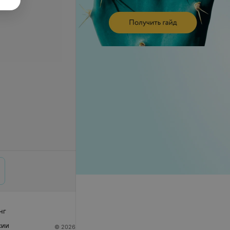
нг
сии
© 2026 ООО «Артокс Лаб», УНП 191700409
| 220012,