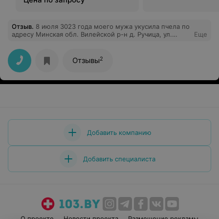
Отзыв
.
8 июля 3023 года моего мужа укусила пчела по
адресу Минская обл. Вилейской р-н д. Ручица, ул.
Еще
Центральная д.2 . Была вызвана скорая помощь в 17.10 .
Огромная благодарность бригаде (к сожалению имен
не знаем), которая приехала в течение 30 мин.
2
Отзывы
Спасибо им большое . Спасли мужу жизнь аллергику.
Прошу премировать максимально эту бригаду. Очень
приятные. Отзывчивые. Понимающие. Низкий им
поклон. (С уважением, больной Заяц Александр
Васильевич ).
Добавить компанию
Добавить специалиста
О проекте
Новости проекта
Размещение рекламы