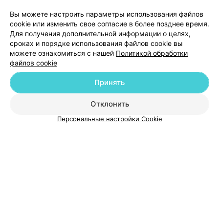
Добавить компанию
Вы можете настроить параметры использования файлов
cookie или изменить свое согласие в более позднее время.
Для получения дополнительной информации о целях,
Добавить специалиста
сроках и порядке использования файлов cookie вы
можете ознакомиться с нашей
Политикой обработки
файлов cookie
Принять
О проекте
Новости проекта
Размещение рекламы
Отклонить
Медицинский маркетинг
Публичный договор
Персональные настройки Cookie
Пользовательское соглашение
Способы оплаты
Вакансии
Партнеры
Написать руководителю 103.by
Написать в поддержку
Персональные настройки cookie
Обработка персональных данных