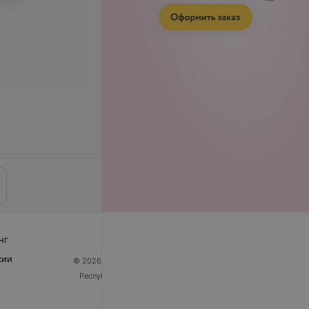
нг
сии
© 2026 ООО «Артокс Лаб», УНП 191700409
| 220012,
Республика Беларусь, г. Минск, улица Толбухина, 2,
пом. 16 | help@103.by
Служба поддержки
+375 291212755