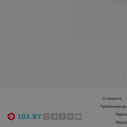
О проекте
Публичный до
Партн
Персо