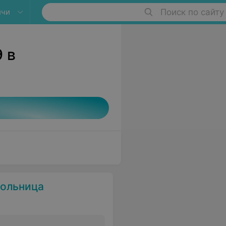
ичи
Поиск по сайту
 в
больница