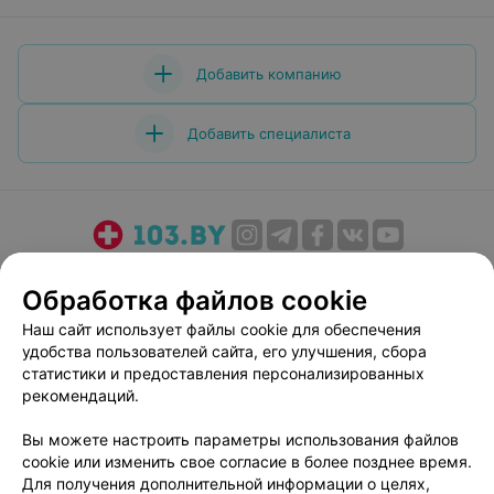
Добавить компанию
Добавить специалиста
О проекте
Новости проекта
Размещение рекламы
Обработка файлов cookie
Медицинский маркетинг
Публичный договор
Наш сайт использует файлы cookie для обеспечения
Пользовательское соглашение
Способы оплаты
удобства пользователей сайта, его улучшения, сбора
Вакансии
Партнеры
статистики и предоставления персонализированных
Написать руководителю 103.by
рекомендаций.
Написать в поддержку
Вы можете настроить параметры использования файлов
Персональные настройки cookie
cookie или изменить свое согласие в более позднее время.
Для получения дополнительной информации о целях,
Обработка персональных данных