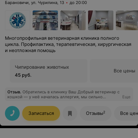
Барановичи, ул. Чурилина, 13
до 20:00
Многопрофильная ветеринарная клиника полного
цикла. Профилактика, терапевтическая, хирургическая
и неотложная помощь
Чипирование животных
Все цены
45 руб.
Отзыв
.
Обратились в клинику Ваш Добрый ветеринар с
кошкой — у неё началась аллергия, мы сильно
Еще
волновались. На ресепшене нас сразу успокоили,
оперативно зарегистрировали и без задержек
направили к врачу. Администратор (Юлия) чётко
2
Записаться
Отзывы
Все це
объяснила порядок действий, подсказала, где можно
подождать, и периодически уточняла, всё ли в
порядке. Огромная благодарность за чуткость и
профессионализм!