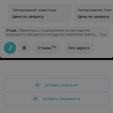
Чипирование животных
Чипирование (чип 
Цена по запросу
Цена по запросу
Отзыв
.
Обратились с подозрением на нахождение
инородного предмета в желудочно кишечном тракте у
Еще
щенка французского бульдога. Оперативно были
проведены все необходимые меры. С первых минут
стало понятно, что ветеринары знают свое дело и
702
Отзывы
Все адреса
выполняют его профессионально. Огромное спасибо
от щенка и хозяев.
Добавить компанию
Добавить специалиста