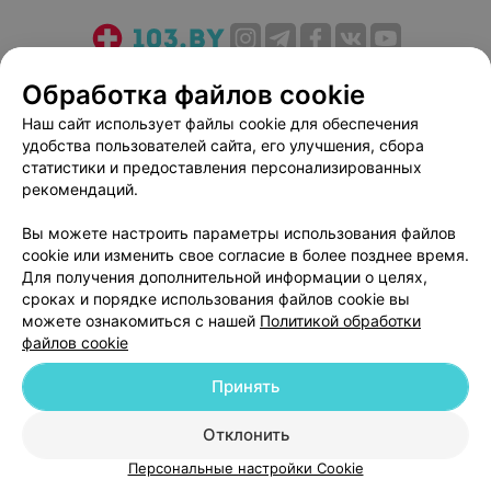
О проекте
Новости проекта
Размещение рекламы
Обработка файлов cookie
Медицинский маркетинг
Публичный договор
Наш сайт использует файлы cookie для обеспечения
Пользовательское соглашение
Способы оплаты
удобства пользователей сайта, его улучшения, сбора
Вакансии
Партнеры
статистики и предоставления персонализированных
рекомендаций.
Написать руководителю 103.by
Написать в поддержку
Вы можете настроить параметры использования файлов
cookie или изменить свое согласие в более позднее время.
Персональные настройки cookie
Для получения дополнительной информации о целях,
Обработка персональных данных
сроках и порядке использования файлов cookie вы
можете ознакомиться с нашей
Политикой обработки
файлов cookie
Принять
Отклонить
© 2026 ООО «Артокс Лаб», УНП 191700409
| 220012, Республика Беларусь,
г. Минск, улица Толбухина, 2, пом. 16 | help@103.by
Персональные настройки Cookie