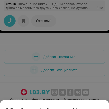
Отзыв
.
Плохо, либо никак.... Одним словом стресс
дПлохля маленького друга и его хозяев, не думала
Еще
писать, но возможно кого-то уберегу. Мы в ответе за
тех кого приручили.
6
Отзывы
Добавить компанию
Добавить специалиста
О проекте
Новости проекта
Размещение рекламы
Медицинский маркетинг
Публичный договор