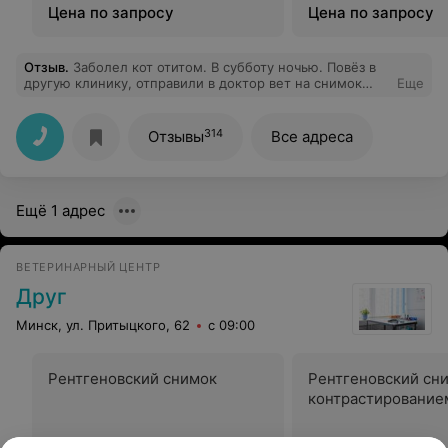
Цена по запросу
Цена по запросу
Отзыв
.
Заболел кот отитом. В субботу ночью. Повёз в
другую клинику, отправили в доктор вет на снимок
Еще
черепа, что-бы исключить травму. По процедуре
снимка очень серьёзные претензии по качеству
оборудования, ни ремней фиксации для животных
314
Отзывы
Все адреса
ничего. Тут же предложили седацию даже не
попытавшись удержать кота, я отказался т.к. это очень
опасно и для здоровой кошки, не то что для больной. С
горем пополам сделали снимок. Пока вернулся в фойе
Ещё 1 адрес
для оплаты. Оплатил отправку результат и
расшифровки по email. Оставил email. Ничего не
отправили, прошло больше суток, хотя обещали в
течении суток.
ВЕТЕРИНАРНЫЙ ЦЕНТР
Друг
Минск, ул. Притыцкого, 62
с 09:00
Рентгеновский снимок
Рентгеновский сни
контрастирование
Цена по запросу
Цена по запросу