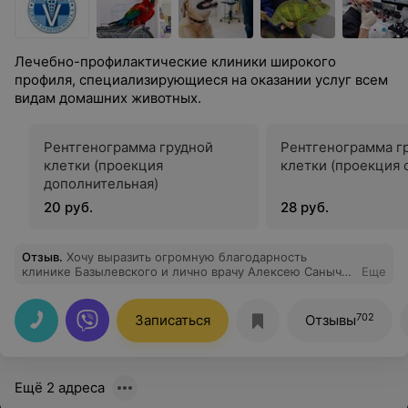
Лечебно-профилактические клиники широкого
профиля, специализирующиеся на оказании услуг всем
видам домашних животных.
Рентгенограмма грудной
Рентгенограмма г
клетки (проекция
клетки (проекция 
дополнительная)
20 руб.
28 руб.
Отзыв
.
Хочу выразить огромную благодарность
клинике Базылевского и лично врачу Алексею Санычу.
Еще
Обратились с острой болью у собаки ночью. Нас
приняли без очереди, быстро сделали рентген и
поставили точный диагноз. Врач был очень
702
Записаться
Отзывы
внимателен к нашему питомцу, все подробно
объяснил и назначил эффективное лечение. Уже на
следующий день собаке стало значительно легче.
Огромное спасибо за ваш профессионализм и чуткое
Ещё 2 адреса
отношение!