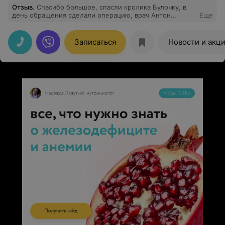
Отзыв
.
Спасибо большое, спасли кролика Булочку, в
день обращения сделали операцию, врач Антон
Еще
Павлович и Екатерина, низкий поклон за вашу работу,
пока хожу с питомцем на капельницу, вижу как
трудятся "пчелки", ни один не сидит, людей и питомцев
Записаться
Новости и акц
много, спасибо огромное