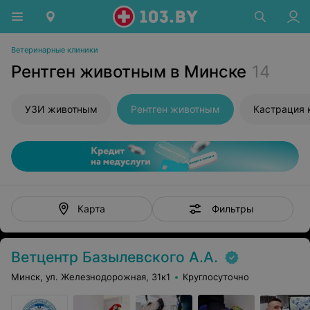
Ветеринарные клиники
Рентген животным в Минске
14
УЗИ животным
Рентген животным
Кастрация 
Фильтры
Карта
Ветцентр Базылевского А.А.
Минск, ул. Железнодорожная, 31к1
Круглосуточно