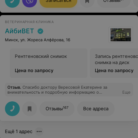
Записаться
Отзывы
ВЕТЕРИНАРНАЯ КЛИНИКА
АйбиВЕТ
Минск, ул. Жореса Алфёрова, 16
Рентгеновский снимок
Запись рентгенов
снимка на диск
Цена по запросу
Цена по запросу
Отзыв
.
Спасибо доктору Вересовой Екатерине за
внимательность и подробную информацию о
Еще
попугайчике и план поддерживающей терапии. Не
понравилось, что администраторы пшикают
освежителем воздуха прямо перед клиентами. Хорошо
167
Отзывы
Все адреса
что не в лицо. Парень пшикнул и убежал на свое
рабочее место. А я должна сидеть и дышать этим
дымом. А у меня аллергия на такие вещи. Даже не
попросил отойти в сторону. В этом плане будьте
Ещё 1 адрес
аккуратны, они не обращают внимание на клиентов. Он
вообще видел что я сидела на скамейке??? Вроде в