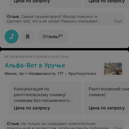
Цена по запросу
Цена по запросу
Отзыв
.
Самый лучший врач!!! Всегда поможет и
сделает всё, что в её силах! Реально описывает
Еще
картину. Спасибо большое!!!
83
Отзывы
ВЕТЕРИНАРНАЯ КЛИНИКА И АПТЕКА
Альфа-Вет в Уручье
Минск, пр-т Независмости, 177
Круглосуточно
Консультация по
Рентгеновский сни
рентгеновскому снимку/
снимок)
снимкам без письменного
заключения
Цена по запросу
Цена по запросу
Отзыв
.
Не только не оказывают компетентную
помощь,ещё и делают так, чтобы вытянуть побольше
Еще