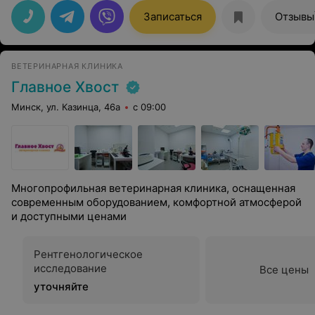
реаниматологов. У меня питомец с непростым
характером, но у них всё получилось! Были даны
Записаться
Отзывы
подробные рекомендации по послеоперационому
уходу, а также оказано консультативное
сопровождение. Обращались к Лапко Филиппу
Витальевичу, у кота были серьезные проблемы с
ВЕТЕРИНАРНАЯ КЛИНИКА
зубами, в очередной раз он вернул мне спокойствие, а
моему котику комфорт и сияющие глазки. Рекомендую
Главное Хвост
данную клинику для посещения.
Минск, ул. Казинца, 46а
с 09:00
Многопрофильная ветеринарная клиника, оснащенная
современным оборудованием, комфортной атмосферой
и доступными ценами
Рентгенологическое
исследование
Все цены
уточняйте