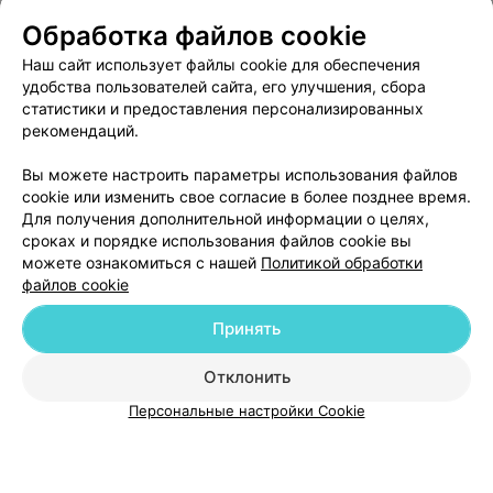
Обработка файлов cookie
Отзыв
.
Всем рекомендую ветеринарный центр "Друг".
Наш сайт использует файлы cookie для обеспечения
Записывали кота на кастрацию. Все прошло успешно,
Еще
удобства пользователей сайта, его улучшения, сбора
за что отдельно хочу поблагодарить врача!
статистики и предоставления персонализированных
Компетентность специалистов и чудесный сервис
клиники вне конкуренции. Спасибо.
43
рекомендаций.
Отзывы
Все адреса
Вы можете настроить параметры использования файлов
cookie или изменить свое согласие в более позднее время.
Для получения дополнительной информации о целях,
сроках и порядке использования файлов cookie вы
можете ознакомиться с нашей
Политикой обработки
файлов cookie
Добавить компанию
Принять
Добавить специалиста
Отклонить
Персональные настройки Cookie
О проекте
Новости проекта
Размещение рекламы