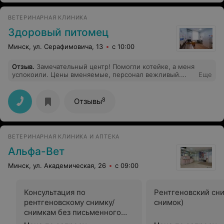
очках был. Должен был видеть.
ВЕТЕРИНАРНАЯ КЛИНИКА
Здоровый питомец
Минск, ул. Серафимовича, 13
с 10:00
Отзыв
.
Замечательный центр! Помогли котейке, а меня
успокоили. Цены вменяемые, персонал вежливый.
Еще
Приняли четко по времени. Рекомендую
8
Отзывы
ВЕТЕРИНАРНАЯ КЛИНИКА И АПТЕКА
Альфа-Вет
Минск, ул. Академическая, 26
с 09:00
Консультация по
Рентгеновский сни
рентгеновскому снимку/
снимок)
снимкам без письменного
заключения