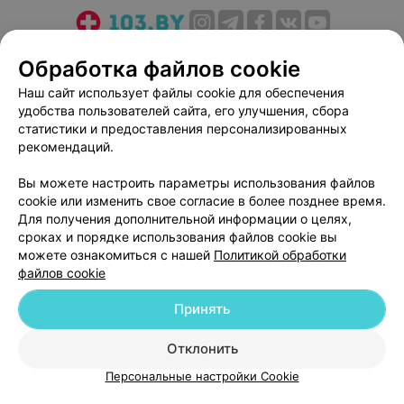
О проекте
Новости проекта
Размещение рекламы
Обработка файлов cookie
Медицинский маркетинг
Публичный договор
Наш сайт использует файлы cookie для обеспечения
Пользовательское соглашение
Способы оплаты
удобства пользователей сайта, его улучшения, сбора
Вакансии
Партнеры
статистики и предоставления персонализированных
рекомендаций.
Написать руководителю 103.by
Написать в поддержку
Вы можете настроить параметры использования файлов
cookie или изменить свое согласие в более позднее время.
Персональные настройки cookie
Для получения дополнительной информации о целях,
Обработка персональных данных
сроках и порядке использования файлов cookie вы
можете ознакомиться с нашей
Политикой обработки
файлов cookie
Принять
Отклонить
© 2026 ООО «Артокс Лаб», УНП 191700409
| 220012, Республика Беларусь,
г. Минск, улица Толбухина, 2, пом. 16 | help@103.by
Персональные настройки Cookie
Служба поддержки
+375 291212755