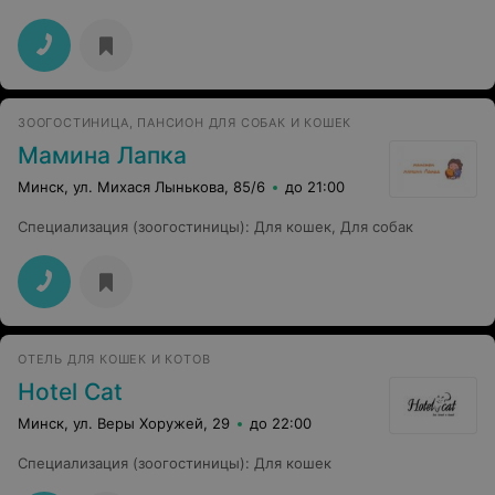
высшем уровне! Также, хотелось бы выразить
благодарность грумеру Тамаре за ее
профессионализм, к коту легко нашли подход и
оказали все желаемые услуги. Домой кот вернулся
отдохнувший и красивый) Спасибо за отличный уход и
профессионализм!
ЗООГОСТИНИЦА, ПАНСИОН ДЛЯ СОБАК И КОШЕК
Мамина Лапка
Минск, ул. Михася Лынькова, 85/6
до 21:00
Специализация (зоогостиницы)
:
Для кошек
,
Для собак
ОТЕЛЬ ДЛЯ КОШЕК И КОТОВ
Hotel Cat
Минск, ул. Веры Хоружей, 29
до 22:00
Специализация (зоогостиницы)
:
Для кошек