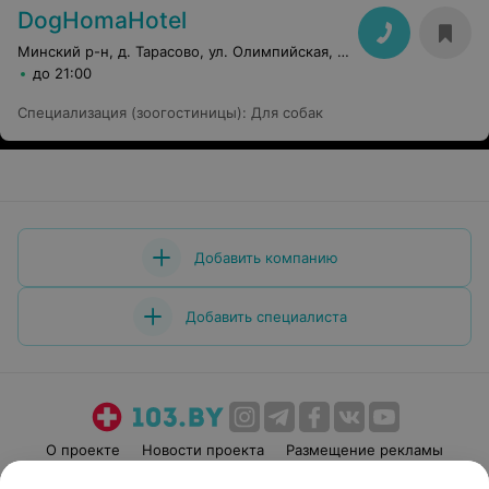
DogHomaHotel
Минский р-н, д. Тарасово, ул. Олимпийская, 25
до 21:00
Специализация (зоогостиницы)
:
Для собак
Добавить компанию
Добавить специалиста
О проекте
Новости проекта
Размещение рекламы
Медицинский маркетинг
Публичный договор