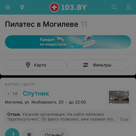
Пилатес в Могилеве
11
Фильтры
Карта
ФИТНЕС-ЦЕНТР
Спутник
1.0
Могилев, ул. Якубовского, 20
до 22:00
Отзыв
.
Ужасная организация. На сайте написано
"круглосуточно". По факту позвонил, мне сказали что
Еще
до 4 утра у них посетители, а после 4 у них
пересменка и человеческий фактор. Тогда не понятно
зачем писать что баня круглосуточная, если по факту
1
Отзывы