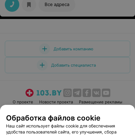
Все адреса
Добавить компанию
Добавить специалиста
О проекте
Новости проекта
Размещение рекламы
Медицинский маркетинг
Публичный договор
Обработка файлов cookie
Пользовательское соглашение
Способы оплаты
Наш сайт использует файлы cookie для обеспечения
Вакансии
Партнеры
удобства пользователей сайта, его улучшения, сбора