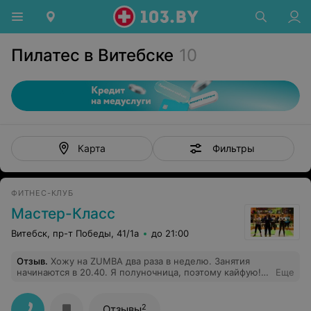
Пилатес в Витебске
10
Фильтры
Карта
ФИТНЕС-КЛУБ
Мастер-Класс
Витебск, пр-т Победы, 41/1а
до 21:00
Отзыв
.
Хожу на ZUMBA два раза в неделю. Занятия
начинаются в 20.40. Я полуночница, поэтому кайфую!
Еще
Энергии на часов пять после тренировки хватает!!!
Алеся Широченкова - классный тренер! Чувствую себя
красоткой! А Вы хотите чувствовать тоже?)))
2
Отзывы