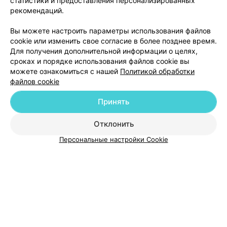
статистики и предоставления персонализированных
ВИТЕБСКАЯ ДЕТСКО-ЮНОШЕСКАЯ СПОРТИВНАЯ ШКОЛА №8
рекомендаций.
Молодость
Вы можете настроить параметры использования файлов
Витебск, ул. Чехова, 12
до 22:30
cookie или изменить свое согласие в более позднее время.
Для получения дополнительной информации о целях,
сроках и порядке использования файлов cookie вы
можете ознакомиться с нашей
Политикой обработки
файлов cookie
Принять
Добавить компанию
Отклонить
Добавить специалиста
Персональные настройки Cookie
О проекте
Новости проекта
Размещение рекламы
Медицинский маркетинг
Публичный договор
Пользовательское соглашение
Способы оплаты