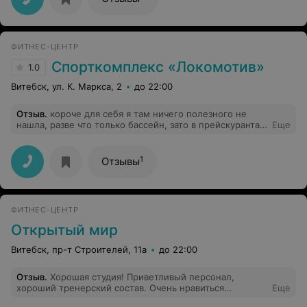
ФИТНЕС-ЦЕНТР
Спорткомплекс «Локомотив»
1.0
Витебск, ул. К. Маркса, 2
до 22:00
Отзыв
.
короче для себя я там ничего полезного не
нашла, разве что только бассейн, зато в прейскурантах
Еще
написано так, как будто я попадаю в спортивный город
( скалодром, бильярдный зал, настольный теннис...),
поехали, как дураки, радостные, думали, что всё будет,
1
Отзывы
распланировали на годы вперед, что посещать будем
всё регулярно, а в итоге пришли и разбились о скалу
реальности "НЕТ НИЧЕГО" из перечисленного ...
интересно, сайты и реальные объекты знакомы между
ФИТНЕС-ЦЕНТР
собой???? P.S. полное разочарование
Открытый мир
Витебск, пр-т Строителей, 11а
до 22:00
Отзыв
.
Хорошая студия! Приветливый персонал,
хороший тренерский состав. Очень нравиться
Еще
заниматься. Рекомендую!