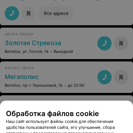
Все адреса
ШКОЛА ТАНЦЕВ
Золотая Стрекоза
Витебск, ул. Гоголя, 14
Выходной
ФИТНЕС-ЦЕНТР
Мегаполис
Витебск, пр-т Терешковой, 7а
до 22:00
ФИТНЕС-ЦЕНТР
Микс
Обработка файлов cookie
Витебск, ул. Чкалова, 50
Наш сайт использует файлы cookie для обеспечения
удобства пользователей сайта, его улучшения, сбора