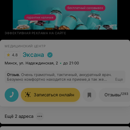
ЭФФЕКТИВНАЯ РЕКЛАМА НА САЙТЕ
МЕДИЦИНСКИЙ ЦЕНТР
Эксана
4.8
Минск, ул. Надеждинская, 2
до 21:00
Отзыв
.
Очень грамотный, тактичный, аккуратный врач.
Безумно комфортно находится на приеме,а так же
Еще
рассказывает и поясняет такие мелочи которые ты
даже и не знал о своём организме. Рекомендую это
лучший гениколог из всех кого я видела.
1293
Записаться онлайн
Отзывы
Ещё 2 адреса