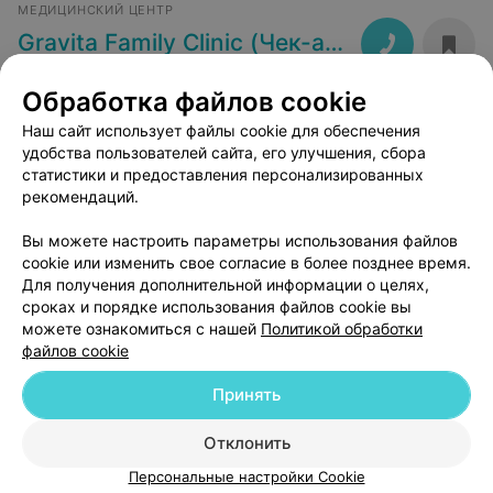
МЕДИЦИНСКИЙ ЦЕНТР
Gravita Family Clinic (Чек-апы)
Минск, ул. Белинского, 23
до 18:00
Обработка файлов cookie
Наш сайт использует файлы cookie для обеспечения
удобства пользователей сайта, его улучшения, сбора
статистики и предоставления персонализированных
рекомендаций.
Добавить компанию
Вы можете настроить параметры использования файлов
cookie или изменить свое согласие в более позднее время.
Добавить специалиста
Для получения дополнительной информации о целях,
сроках и порядке использования файлов cookie вы
можете ознакомиться с нашей
Политикой обработки
файлов cookie
Принять
О проекте
Новости проекта
Размещение рекламы
Отклонить
Медицинский маркетинг
Публичный договор
Пользовательское соглашение
Способы оплаты
Персональные настройки Cookie