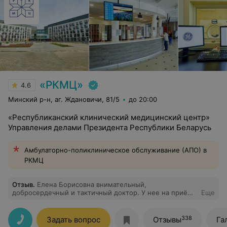
«РКМЦ»
4.6
Минский р-н, аг. Ждановичи, 81/5
до 20:00
«Республиканский клинический медицинский центр»
Управления делами Президента Республики Беларусь
Амбулаторно-поликлиническое обслуживание (АПО) в
РКМЦ
Отзыв
.
Елена Борисовна внимательный,
добросердечный и тактичный доктор. У нее на приёме
Еще
чувствуешь себя спокойно и уверенно. Я благодарна
Елене Борисовне за профессионализм и дружелюбие.
338
Задать вопрос
Отзывы
Га