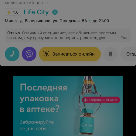
МЕДИЦИНСКИЙ ЦЕНТР
Life City
4.6
Минск, д. Валерьяново, ул. Городская, 5А
до 21:00
Отзыв
.
Отличный специалист, все объясняет простым
языком, ему сразу можно доверять, рекомендую
Еще
Записаться онлайн
Отз