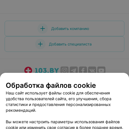
Добавить компанию
Добавить специалиста
О проекте
Новости проекта
Размещение рекламы
Обработка файлов cookie
Медицинский маркетинг
Публичный договор
Наш сайт использует файлы cookie для обеспечения
Пользовательское соглашение
Способы оплаты
удобства пользователей сайта, его улучшения, сбора
Вакансии
Партнеры
статистики и предоставления персонализированных
рекомендаций.
Написать руководителю 103.by
Написать в поддержку
Вы можете настроить параметры использования файлов
cookie или изменить свое согласие в более позднее время.
Персональные настройки cookie