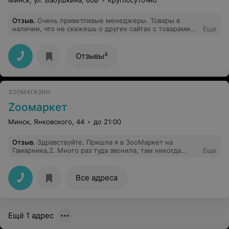
Минск, ул. Бабушкина, 60Б
Круглосуточно
Отзыв
.
Очень приветливые менеджеры. Товары в
наличии, что не скажешь о других сайтах с товарами
Еще
для животных. Рекомендую.
4
Отзывы
ЗООМАГАЗИН
Zooмаркет
Минск, Янковского, 44
до 21:00
Отзыв
.
Здравствуйте. Пришла я в ЗооМаркет на
Гамарника,2. Много раз туда звонила, там никогда
Еще
ничего нужного мне нет, но решила сходить глянуть на
сам магазин. Магазин большой, всё нормально, вдоль
стены аквариумы с кроликами, дегу, крысами и
Все адреса
цитирую "монгольские тушканчики" (видимо так
реклама лучше работает). На самом деле это мыши-
песчанки , я сама таких ращу и дружу с заводчицей (их,
у нас в РБ, к слову сказать, только 3, остальные
Ещё 1 адрес
плодильни) И вот в аквариуме с этими "тушканчиками"
мамка белая(спала, глаз не видно) и куча!!! малых. по