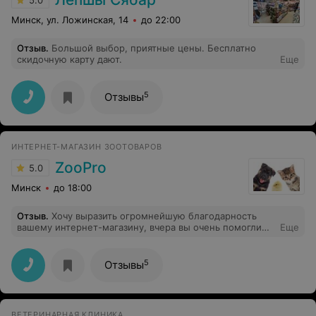
5.0
Минск, ул. Ложинская, 14
до 22:00
Отзыв
.
Большой выбор, приятные цены. Бесплатно
скидочную карту дают.
Еще
5
Отзывы
ИНТЕРНЕТ-МАГАЗИН ЗООТОВАРОВ
ZooPro
5.0
Минск
до 18:00
Отзыв
.
Хочу выразить огромнейшую благодарность
вашему интернет-магазину, вчера вы очень помогли
Еще
мне и моему питомцу. Особую благодарность хочу
выразить девушке (общались по телефону, к
сожалению не запомнила имя), а также курьеру, за
5
Отзывы
оперативное решение вопроса. Отличный магазин,
супер-сотрудники!!!
ВЕТЕРИНАРНАЯ КЛИНИКА