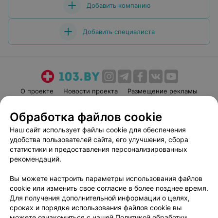
Добавить компанию
Добавить специалиста
О проекте
Новости проекта
Размещение рекламы
Медицинский маркетинг
Публичный договор
Обработка файлов cookie
Пользовательское соглашение
Способы оплаты
Наш сайт использует файлы cookie для обеспечения
Вакансии
Партнеры
удобства пользователей сайта, его улучшения, сбора
Написать руководителю 103.by
статистики и предоставления персонализированных
рекомендаций.
Написать в поддержку
Персональные настройки cookie
Вы можете настроить параметры использования файлов
Обработка персональных данных
cookie или изменить свое согласие в более позднее время.
Для получения дополнительной информации о целях,
сроках и порядке использования файлов cookie вы
можете ознакомиться с нашей
Политикой обработки