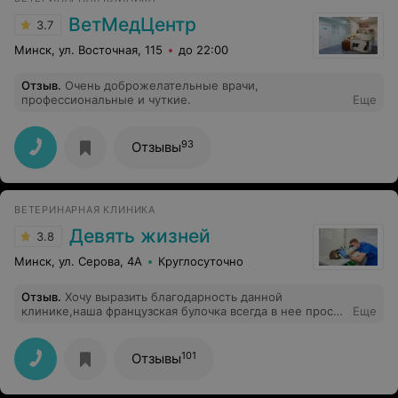
ВетМедЦентр
3.7
Минск, ул. Восточная, 115
до 22:00
Отзыв
.
Очень доброжелательные врачи,
профессиональные и чуткие.
Еще
93
Отзывы
ВЕТЕРИНАРНАЯ КЛИНИКА
Девять жизней
3.8
Минск, ул. Серова, 4А
Круглосуточно
Отзыв
.
Хочу выразить благодарность данной
клинике,наша французская булочка всегда в нее просто
Еще
сломя голову бежит,отдельное спасибо врачу
Лазовскому Виктору ( лечили пароанальныные
железы,консультировались у него постоянно) и
101
Отзывы
Балюку Андрею который сделал стерилизациию и
носик нашей собаки) Очень граммотные и отзывчивые
врачи,всегда задавали миллионы вопросов им,всегда