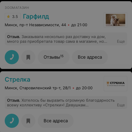
получали отклик от них,все разжуют и объяснят .
ЗООМАГАЗИН
Теперь мечтаю, чтобы мой ребенок то же стал
ветеринаром.)))
Гарфилд
3.5
Минск, пр-т Независимости, 44
до 21:00
Отзыв
.
Заказывала несколько раз доставку на дом,
много раз приобретала товар сама в магазине, но
Еще
больше этого делать не буду. Вчера (16.09) в
очередной раз оформляла заказ на доставку корма (10
кг), сайт не грузился, решила позвонить и по телефону
15
Отзывы
Все адреса
оформить, принимали у меня заказ и нагрубили, от
такой пассивной агрессии и злобы, больше нет
желания что-либо заказывать.
Стрелка
Минск, Старовиленский тр-т, 28/1
до 20:00
Отзыв
.
Хотелось бы выразить огромную благодарность
всему коллективу «Стрелки»! Девушкам
Еще
администраторам за терпение и доброжелательное
отношение, доктору Александре за то, что она
вылечила затяжную инфекцию нашего котенка и
Все адреса
героически вынесла наши переживания и миллиарды
вопросов, подробно и доступно объясняя все