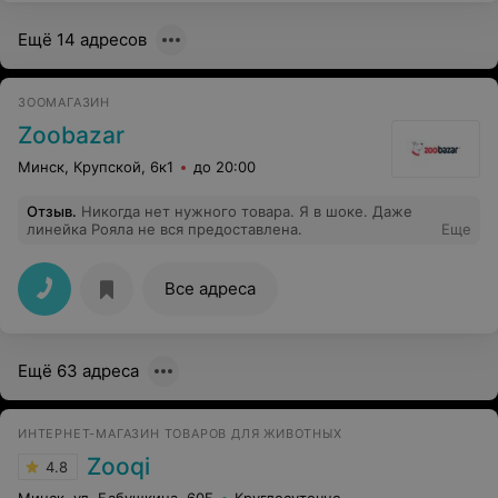
нам,Лиане и Анастасии за трепетное отношение к
вредному пушистику. Спасибо всем Вам за вашу
Ещё 14 адресов
работу!
ЗООМАГАЗИН
Zoobazar
Минск, Крупской, 6к1
до 20:00
Отзыв
.
Никогда нет нужного товара. Я в шоке. Даже
линейка Рояла не вся предоставлена.
Еще
Все адреса
Ещё 63 адреса
ИНТЕРНЕТ-МАГАЗИН ТОВАРОВ ДЛЯ ЖИВОТНЫХ
Zooqi
4.8