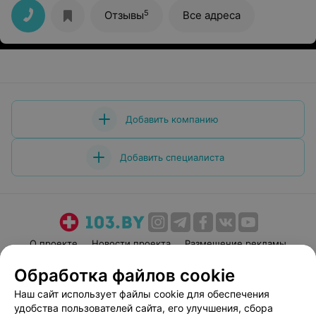
лицензию), цены приятные, подарили дисконтную
карту.
5
Отзывы
Все адреса
Добавить компанию
Добавить специалиста
О проекте
Новости проекта
Размещение рекламы
Медицинский маркетинг
Публичный договор
Обработка файлов cookie
Пользовательское соглашение
Способы оплаты
Наш сайт использует файлы cookie для обеспечения
Вакансии
Партнеры
удобства пользователей сайта, его улучшения, сбора