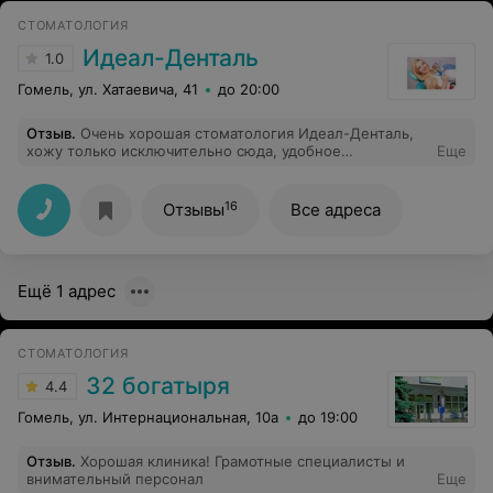
волшебство!!! Благодарю и рекомендую!!! Любви,
СТОМАТОЛОГИЯ
процветания и благодарных клиентов вам!!!
Идеал-Денталь
1.0
Гомель, ул. Хатаевича, 41
до 20:00
Отзыв
.
Очень хорошая стоматология Идеал-Денталь,
хожу только исключительно сюда, удобное
Еще
месторасположение, с очень вежливым персоналом!
Отдельное спасибо моему лечащему врачу
Лесниковой Татьяне Николаевне, всегда выручит в
16
Отзывы
Все адреса
трудную минуту, когда очень уж не возможно терпеть!
И в общем человек делают свою работу на 100%.
Советую всем только к ней!
Ещё 1 адрес
СТОМАТОЛОГИЯ
32 богатыря
4.4
Гомель, ул. Интернациональная, 10а
до 19:00
Отзыв
.
Хорошая клиника! Грамотные специалисты и
внимательный персонал
Еще