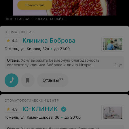
ЭФФЕКТИВНАЯ РЕКЛАМА НА САЙТЕ
СТОМАТОЛОГИЯ
Клиника Боброва
4.4
Гомель, ул. Кирова, 32а
до 21:00
Отзыв
.
Хочу выразить безмерную благодарность
коллективу клиники Боброва и лично Игорю
Еще
Васильевичу, который имея в своем распоряжении
ограниченное временное пространство, внимательно
и профессионально оказал медицинскую помощь.
60
Отзывы
Очень хотелось бы, чтобы многие Учреждения
здравоохранения с государственной формой
собственности собственности, приблизили качество
оказания медицинских услуг к качеству клиники
СТОМАТОЛОГИЧЕСКИЙ ЦЕНТР
Боброва. Идите к Боброву и будете здоровы!
Ю-КЛИНИК
4.9
Гомель, ул. Каменщикова, 36
до 20:00
Отзыв
.
Хочу выразить благодарность Дворонину