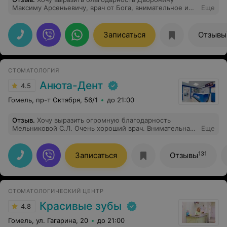
Максиму Арсеньевичу, врач от Бога, внимательное и
Еще
профессиональное отношение. А также работникам
клиники.
Записаться
Отзывы
СТОМАТОЛОГИЯ
Анюта-Дент
4.5
Гомель, пр-т Октября, 56/1
до 21:00
Отзыв
.
Хочу выразить огромную благодарность
Мельниковой С.Л. Очень хороший врач. Внимательная,
Еще
аккуратная, доброжелательная. Очень довольна ее
работай. Обращайтесь в эту клинику. С руководством
приятно общаться, даже если и возникнут вопросы.
131
Записаться
Отзывы
Все решается без проблем. Не верится, что наконец-
то, и у нас есть клиники с достойным обслуживанием.
СТОМАТОЛОГИЧЕСКИЙ ЦЕНТР
Красивые зубы
4.8
Гомель, ул. Гагарина, 20
до 21:00