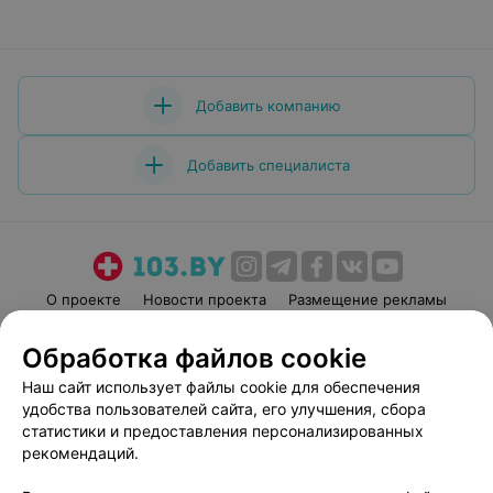
Добавить компанию
Добавить специалиста
О проекте
Новости проекта
Размещение рекламы
Медицинский маркетинг
Публичный договор
Обработка файлов cookie
Пользовательское соглашение
Способы оплаты
Наш сайт использует файлы cookie для обеспечения
Вакансии
Партнеры
удобства пользователей сайта, его улучшения, сбора
Написать руководителю 103.by
статистики и предоставления персонализированных
рекомендаций.
Написать в поддержку
Персональные настройки cookie