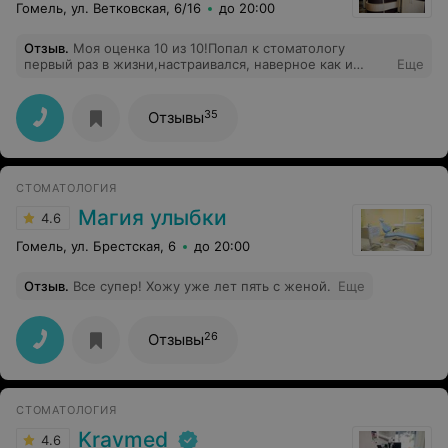
Гомель, ул. Ветковская, 6/16
до 20:00
Отзыв
.
Моя оценка 10 из 10!Попал к стоматологу
первый раз в жизни,настраивался, наверное как и
Еще
многие, терпеть боль.Если бы мне сказали,что
сверлить зуб можно без анестезии и не больно то
никогда бы не поверил, но именно это со мной и
35
Отзывы
произошло! Просверлили, поставили пломбу, сняли
зубной камень- без каких-либо болевых ощущений!
Приятный, внимательный, общительный доктор и
персонал!Это перевернуло мой взгляд на
СТОМАТОЛОГИЯ
стоматологию! Рекомендую всем!
Магия улыбки
4.6
Гомель, ул. Брестская, 6
до 20:00
Отзыв
.
Все супер! Хожу уже лет пять с женой.
Еще
26
Отзывы
СТОМАТОЛОГИЯ
Kravmed
4.6