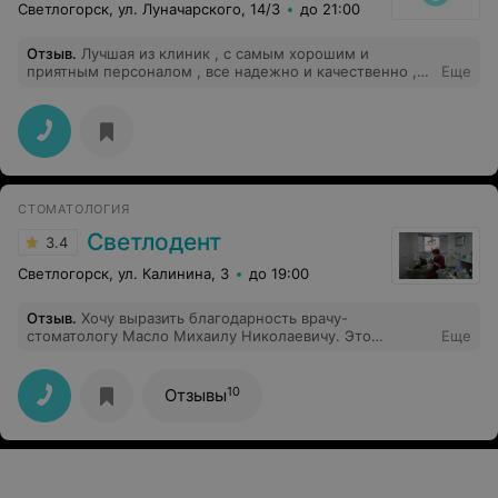
Светлогорск, ул. Луначарского, 14/3
до 21:00
Отзыв
.
Лучшая из клиник , с самым хорошим и
приятным персоналом , все надежно и качественно ,
Еще
плюс еще и гарантия , цены очень хорошие , после
визита остался очень доволен
СТОМАТОЛОГИЯ
Светлодент
3.4
Светлогорск, ул. Калинина, 3
до 19:00
Отзыв
.
Хочу выразить благодарность врачу-
стоматологу Масло Михаилу Николаевичу. Это
Еще
действительно врач по призванию. Всегда внимательно
выслушает и никогда не откажет в помощи,как бы не
был занят. Его труд достоин уважения, самой
10
Отзывы
искренней благодарности за профессионализм,
золотые руки и доброе сердце. Спасибо Вам, Михаил
Николаевич, за отзывчивость, оперативность и помощь
в проблемный момент моей жизни.