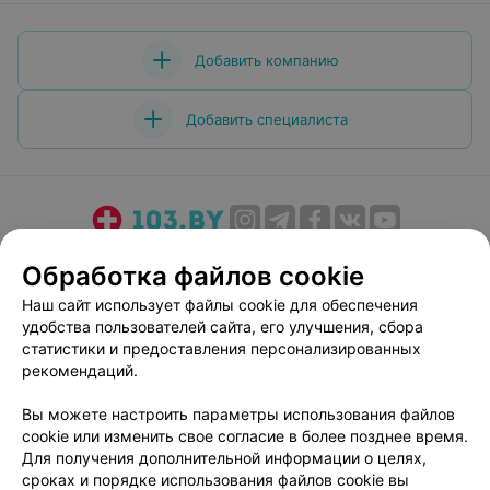
Добавить компанию
Добавить специалиста
О проекте
Новости проекта
Размещение рекламы
Обработка файлов cookie
Медицинский маркетинг
Публичный договор
Наш сайт использует файлы cookie для обеспечения
Пользовательское соглашение
Способы оплаты
удобства пользователей сайта, его улучшения, сбора
Вакансии
Партнеры
статистики и предоставления персонализированных
рекомендаций.
Написать руководителю 103.by
Написать в поддержку
Вы можете настроить параметры использования файлов
cookie или изменить свое согласие в более позднее время.
Персональные настройки cookie
Для получения дополнительной информации о целях,
Обработка персональных данных
сроках и порядке использования файлов cookie вы