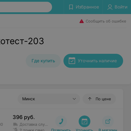
Избранное
Войти
Сообщить об ошибке
котест-203
Где купить
Уточнить наличие
Минск
По цене
396
руб.
30
Доставка службой такси
Доставка осуществляется самос
2 точки самовывоза
Позвонить
Уточнить

В магазин