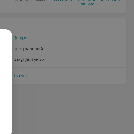
наличие
Фларс
специальный
с мундштуком
Показать ещё