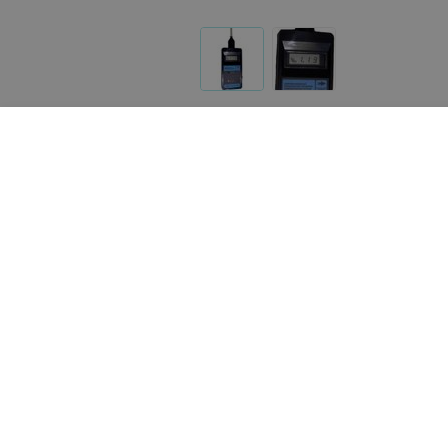
Реализация товара Алкотестер Фларс Алкотест-203 
портале 103.by носит справочный характер и не явл
Указанная цена на Алкотестер Фларс Алкотест-203 
почту
help@103.by
.
О проекте
Публичный до
Партн