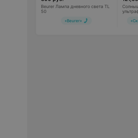
Beurer Лампа дневного света TL
Солныш
50
ультра
для ме
«Beurer»
«Ск