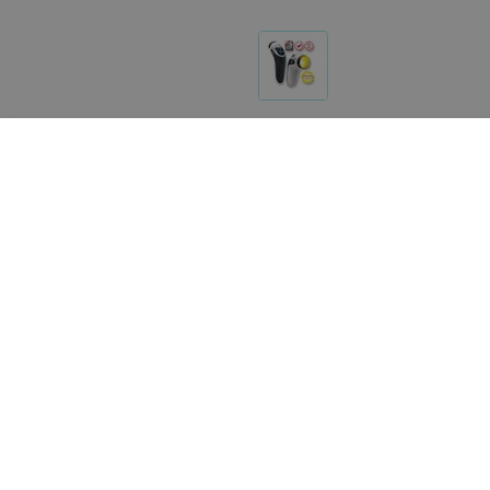
Реализация товара Прибор для светотерапии Medall
услугах на портале 103.by носит справочный характ
Указанная цена на Прибор для светотерапии Medall 
нам на почту
help@103.by
.
О проекте
Публичный до
Партн