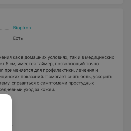
Bioptron
Есть
ения как в домашних условиях, так и в медицинских
ет 5 см, имеется таймер, позволяющий точно
лл применяется для профилактики, лечения и
цинских показаний. Помогает снять боль, ускорить
тему, справиться с симптомами простудных
седневный уход за кожей.
чения.