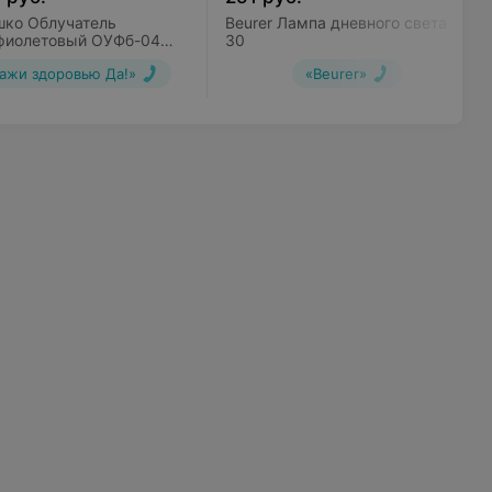
ко Облучатель
Beurer Лампа дневного света TL
фиолетовый ОУФб-04
30
стного применения
ажи здоровью Да!»
«Beurer»