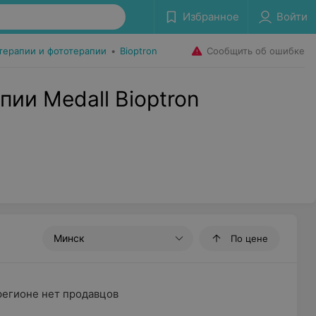
Избранное
Войти
Сообщить об ошибке
терапии и фототерапии
•
Bioptron
ии Medall Bioptron
Минск
По цене
регионе нет продавцов