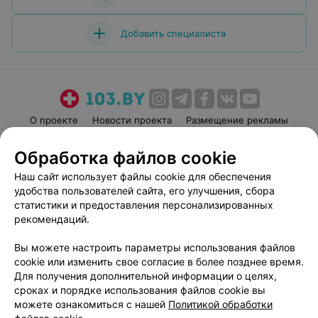
Добавить специалиста
О проекте
Новости проекта
Размещение рекламы
Медицинский маркетинг
Публичный договор
Обработка файлов cookie
Пользовательское соглашение
Способы оплаты
Наш сайт использует файлы cookie для обеспечения
Вакансии
Партнеры
удобства пользователей сайта, его улучшения, сбора
Написать руководителю 103.by
статистики и предоставления персонализированных
рекомендаций.
Написать в поддержку
Персональные настройки cookie
Вы можете настроить параметры использования файлов
Обработка персональных данных
cookie или изменить свое согласие в более позднее время.
Для получения дополнительной информации о целях,
сроках и порядке использования файлов cookie вы
можете ознакомиться с нашей
Политикой обработки