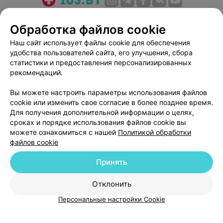
О проекте
Новости проекта
Размещение рекламы
Обработка файлов cookie
Медицинский маркетинг
Публичный договор
Наш сайт использует файлы cookie для обеспечения
Пользовательское соглашение
Способы оплаты
удобства пользователей сайта, его улучшения, сбора
Вакансии
Партнеры
статистики и предоставления персонализированных
Написать руководителю 103.by
рекомендаций.
Написать в поддержку
Вы можете настроить параметры использования файлов
Персональные настройки cookie
cookie или изменить свое согласие в более позднее время.
Для получения дополнительной информации о целях,
Обработка персональных данных
сроках и порядке использования файлов cookie вы
можете ознакомиться с нашей
Политикой обработки
файлов cookie
Принять
© 2026 ООО «Артокс Лаб», УНП 191700409
| 220012, Республика Беларусь,
Отклонить
г. Минск, улица Толбухина, 2, пом. 16 | help@103.by
Персональные настройки Cookie
Служба поддержки
+375 291212755