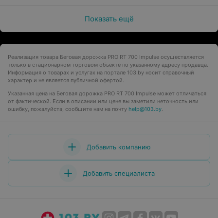
Показать ещё
Реализация товара Беговая дорожка PRO RT 700 Impulse осуществляется
только в стационарном торговом объекте по указанному адресу продавца.
Информация о товарах и услугах на портале 103.by носит справочный
характер и не является публичной офертой.
Указанная цена на Беговая дорожка PRO RT 700 Impulse может отличаться
от фактической. Если в описании или цене вы заметили неточность или
ошибку, пожалуйста, сообщите нам на почту
help@103.by
.
Добавить компанию
Добавить специалиста